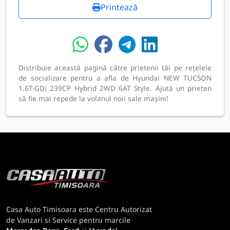
Printează
Distribuie această pagină către prietenii tăi pe rețelele
de socializare pentru a afla de Hyundai NEW TUCSON
1.6T-GDi 239CP Hybrid 2WD 6AT Style. Ajută un prieten
să fie mai repede la volanul noii sale mașini!
Casa Auto Timisoara este Centru Autorizat
de Vanzari si Service pentru marcile