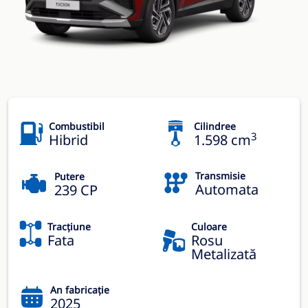
Combustibil
Cilindree
3
Hibrid
1.598 cm
Transmisie
Putere
Automata
239 CP
Tracțiune
Culoare
Fata
Rosu
Metalizată
An fabricație
2025