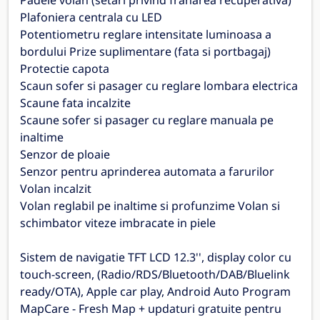
Padele volan (setari privind franarea recuperativa)
Plafoniera centrala cu LED
Potentiometru reglare intensitate luminoasa a
bordului Prize suplimentare (fata si portbagaj)
Protectie capota
Scaun sofer si pasager cu reglare lombara electrica
Scaune fata incalzite
Scaune sofer si pasager cu reglare manuala pe
inaltime
Senzor de ploaie
Senzor pentru aprinderea automata a farurilor
Volan incalzit
Volan reglabil pe inaltime si profunzime Volan si
schimbator viteze imbracate in piele
Sistem de navigatie TFT LCD 12.3'', display color cu
touch-screen, (Radio/RDS/Bluetooth/DAB/Bluelink
ready/OTA), Apple car play, Android Auto Program
MapCare - Fresh Map + updaturi gratuite pentru