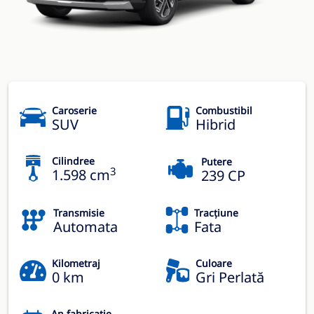
Caroserie
Combustibil
SUV
Hibrid
Cilindree
Putere
3
1.598 cm
239 CP
Transmisie
Tracțiune
Automata
Fata
Kilometraj
Culoare
0 km
Gri Perlată
An fabricație