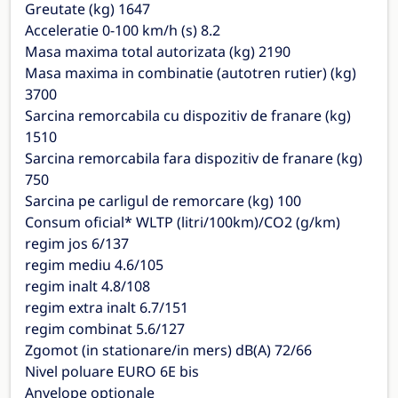
Greutate (kg) 1647
Acceleratie 0-100 km/h (s) 8.2
Masa maxima total autorizata (kg) 2190
Masa maxima in combinatie (autotren rutier) (kg)
3700
Sarcina remorcabila cu dispozitiv de franare (kg)
1510
Sarcina remorcabila fara dispozitiv de franare (kg)
750
Sarcina pe carligul de remorcare (kg) 100
Consum oficial* WLTP (litri/100km)/CO2 (g/km)
regim jos 6/137
regim mediu 4.6/105
regim inalt 4.8/108
regim extra inalt 6.7/151
regim combinat 5.6/127
Zgomot (in stationare/in mers) dB(A) 72/66
Nivel poluare EURO 6E bis
Anvelope optionale