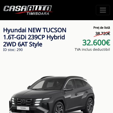
Preț de listă
Hyundai NEW TUCSON
38.720€
1.6T-GDi 239CP Hybrid
32.600€
2WD 6AT Style
TVA inclus deductibil
ID stoc: 290