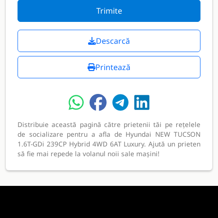
Trimite
Descarcă
Printează
Distribuie această pagină către prietenii tăi pe rețelele
de socializare pentru a afla de Hyundai NEW TUCSON
1.6T-GDi 239CP Hybrid 4WD 6AT Luxury. Ajută un prieten
să fie mai repede la volanul noii sale mașini!