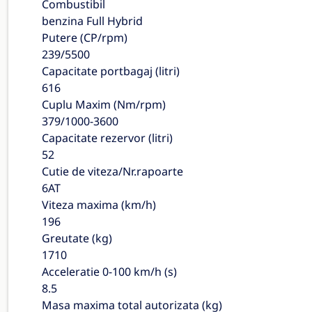
Combustibil
benzina Full Hybrid
Putere (CP/rpm)
239/5500
Capacitate portbagaj (litri)
616
Cuplu Maxim (Nm/rpm)
379/1000-3600
Capacitate rezervor (litri)
52
Cutie de viteza/Nr.rapoarte
6AT
Viteza maxima (km/h)
196
Greutate (kg)
1710
Acceleratie 0-100 km/h (s)
8.5
Masa maxima total autorizata (kg)