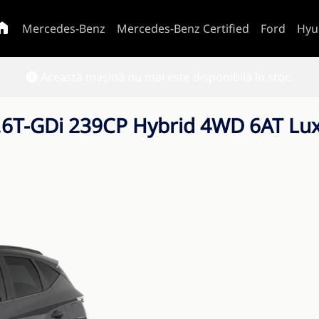
Mercedes-Benz
Mercedes-Benz Certified
Ford
Hyu
Această mașină nu mai este disponibilă în stoc.
T-GDi 239CP Hybrid 4WD 6AT Lux