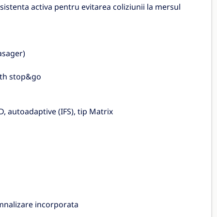
sistenta activa pentru evitarea coliziunii la mersul
asager)
ith stop&go
 autoadaptive (IFS), tip Matrix
semnalizare incorporata