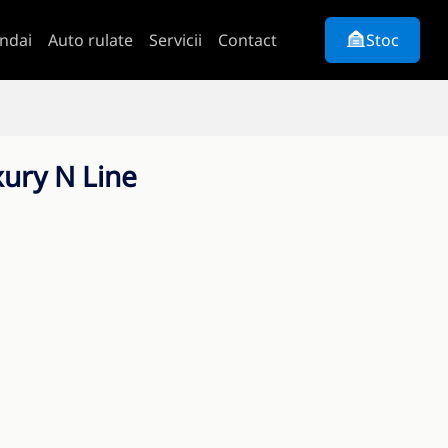
ndai
Auto rulate
Servicii
Contact
Stoc
ury N Line