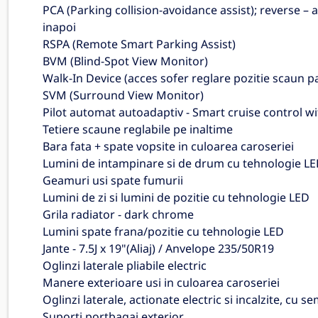
PCA (Parking collision-avoidance assist); reverse – a
inapoi
RSPA (Remote Smart Parking Assist)
BVM (Blind-Spot View Monitor)
Walk-In Device (acces sofer reglare pozitie scaun p
SVM (Surround View Monitor)
Pilot automat autoadaptiv - Smart cruise control w
Tetiere scaune reglabile pe inaltime
Bara fata + spate vopsite in culoarea caroseriei
Lumini de intampinare si de drum cu tehnologie LED,
Geamuri usi spate fumurii
Lumini de zi si lumini de pozitie cu tehnologie LED
Grila radiator - dark chrome
Lumini spate frana/pozitie cu tehnologie LED
Jante - 7.5J x 19"(Aliaj) / Anvelope 235/50R19
Oglinzi laterale pliabile electric
Manere exterioare usi in culoarea caroseriei
Oglinzi laterale, actionate electric si incalzite, cu 
Suporti portbagaj exterior