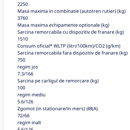
2250
Masa maxima in combinatie (autotren rutier) (kg)
3760
Masa maxima echipamente optionale (kg)
Sarcina remorcabila cu dispozitiv de franare (kg)
1510
Consum oficial* WLTP (litri/100km)/CO2 (g/km)
Sarcina remorcabila fara dispozitiv de franare (kg)
750
regim jos
7.3/166
Sarcina pe carligul de remorcare (kg)
100
regim mediu
5.6/126
Zgomot (in stationare/in mers) dB(A)
72/66
regim inalt
5.6/126