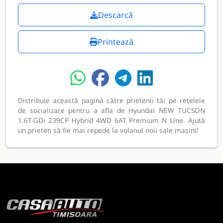
Descarcă
Printează
Distribuie această pagină către prietenii tăi pe rețelele
de socializare pentru a afla de Hyundai NEW TUCSON
1.6T-GDi 239CP Hybrid 4WD 6AT Premium N Line. Ajută
un prieten să fie mai repede la volanul noii sale mașini!