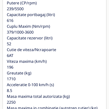
Putere (CP/rpm)
239/5500
Capacitate portbagaj (litri)
616
Cuplu Maxim (Nm/rpm)
379/1000-3600
Capacitate rezervor (litri)
52
Cutie de viteza/Nr.rapoarte
6AT
Viteza maxima (km/h)
196
Greutate (kg)
1710
Acceleratie 0-100 km/h (s)
8.5
Masa maxima total autorizata (kg)
2250
Masa maxima in combinatie (autotren rutier) (kg)