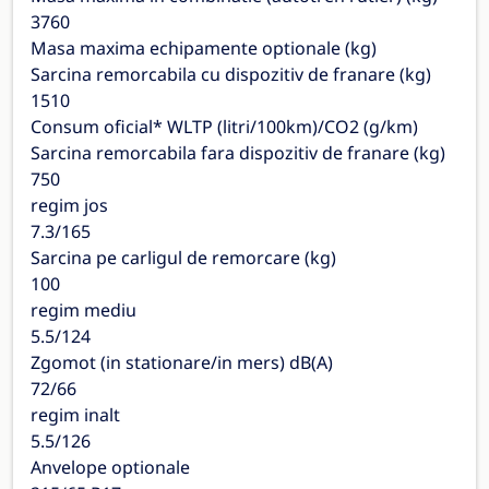
3760
Masa maxima echipamente optionale (kg)
Sarcina remorcabila cu dispozitiv de franare (kg)
1510
Consum oficial* WLTP (litri/100km)/CO2 (g/km)
Sarcina remorcabila fara dispozitiv de franare (kg)
750
regim jos
7.3/165
Sarcina pe carligul de remorcare (kg)
100
regim mediu
5.5/124
Zgomot (in stationare/in mers) dB(A)
72/66
regim inalt
5.5/126
Anvelope optionale