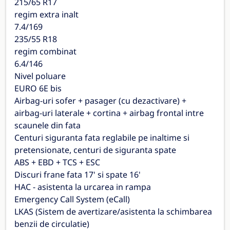
215/65 R17
regim extra inalt
7.4/169
235/55 R18
regim combinat
6.4/146
Nivel poluare
EURO 6E bis
Airbag-uri sofer + pasager (cu dezactivare) +
airbag-uri laterale + cortina + airbag frontal intre
scaunele din fata
Centuri siguranta fata reglabile pe inaltime si
pretensionate, centuri de siguranta spate
ABS + EBD + TCS + ESC
Discuri frane fata 17' si spate 16'
HAC - asistenta la urcarea in rampa
Emergency Call System (eCall)
LKAS (Sistem de avertizare/asistenta la schimbarea
benzii de circulatie)