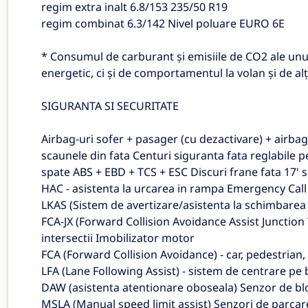
regim extra inalt 6.8/153 235/50 R19
regim combinat 6.3/142 Nivel poluare EURO 6E
* Consumul de carburant şi emisiile de CO2 ale un
energetic, ci şi de comportamentul la volan şi de alţ
SIGURANTA SI SECURITATE
Airbag-uri sofer + pasager (cu dezactivare) + airbag-
scaunele din fata Centuri siguranta fata reglabile p
spate ABS + EBD + TCS + ESC Discuri frane fata 17' s
HAC - asistenta la urcarea in rampa Emergency Call
LKAS (Sistem de avertizare/asistenta la schimbarea b
FCA-JX (Forward Collision Avoidance Assist Junction T
intersectii Imobilizator motor
FCA (Forward Collision Avoidance) - car, pedestrian
LFA (Lane Following Assist) - sistem de centrare pe 
DAW (asistenta atentionare oboseala) Senzor de blo
MSLA (Manual speed limit assist) Senzori de parcare