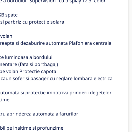
 a bordului "Supervision" cu display 12.3' Color
SB spate
i parbriz cu protectie solara
 volan
reapta si dezaburire automata Plafoniera centrala
te luminoasa a bordului
mentare (fata si portbagaj)
 pe volan Protectie capota
caun sofer si pasager cu reglare lombara electrica
utomata si protectie impotriva prinderii degetelor
ltime
tru aprinderea automata a farurilor
bil pe inaltime si profunzime