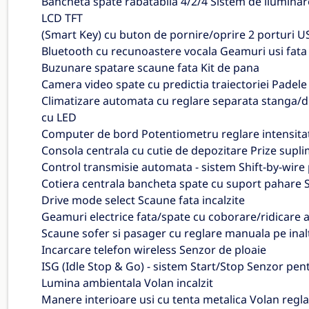
Bancheta spate rabatabila 4/2/4 Sistem de iluminare
LCD TFT
(Smart Key) cu buton de pornire/oprire 2 porturi U
Bluetooth cu recunoastere vocala Geamuri usi fata s
Buzunare spatare scaune fata Kit de pana
Camera video spate cu predictia traiectoriei Padele
Climatizare automata cu reglare separata stanga/d
cu LED
Computer de bord Potentiometru reglare intensita
Consola centrala cu cutie de depozitare Prize supli
Control transmisie automata - sistem Shift-by-wire
Cotiera centrala bancheta spate cu suport pahare S
Drive mode select Scaune fata incalzite
Geamuri electrice fata/spate cu coborare/ridicare a
Scaune sofer si pasager cu reglare manuala pe ina
Incarcare telefon wireless Senzor de ploaie
ISG (Idle Stop & Go) - sistem Start/Stop Senzor pen
Lumina ambientala Volan incalzit
Manere interioare usi cu tenta metalica Volan regla