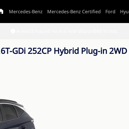
Mercedes-Benz
Mercedes-Benz Certified
Ford
Hyu
Această mașină nu mai este disponibilă în stoc.
T-GDi 252CP Hybrid Plug-in 2WD 