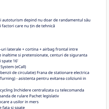
ui autoturism depind nu doar de randamentul său
i factori care nu ţin de tehnică
uri laterale + cortina + airbag frontal intre
e inaltime si pretensionate, centuri de siguranta
i spate 16'
 System (eCall)
enzii de circulatie) Frana de stationare electrica
urning) - asistenta pentru evitarea coliziunii in
, cycling Inchidere centralizata cu telecomanda
banda de rulare Pachet legislativ
care a usilor in mers
 fata si spate