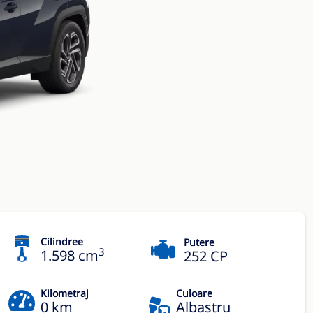
Cilindree
Putere
3
1.598 cm
252 CP
Kilometraj
Culoare
0 km
Albastru