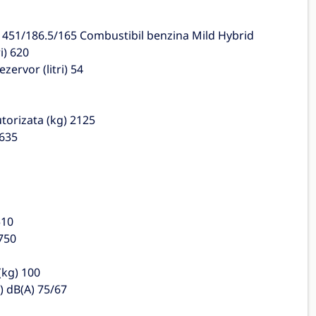
m) 451/186.5/165 Combustibil benzina Mild Hybrid
i) 620
ervor (litri) 54
torizata (kg) 2125
3635
510
 750
(kg) 100
) dB(A) 75/67