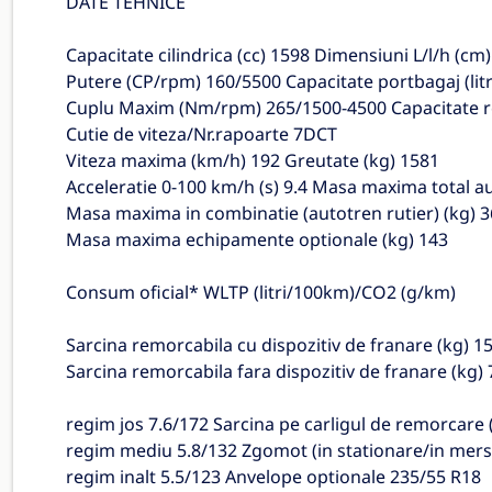
DATE TEHNICE
Capacitate cilindrica (cc) 1598 Dimensiuni L/l/h (c
Putere (CP/rpm) 160/5500 Capacitate portbagaj (litr
Cuplu Maxim (Nm/rpm) 265/1500-4500 Capacitate rez
Cutie de viteza/Nr.rapoarte 7DCT
Viteza maxima (km/h) 192 Greutate (kg) 1581
Acceleratie 0-100 km/h (s) 9.4 Masa maxima total au
Masa maxima in combinatie (autotren rutier) (kg) 
Masa maxima echipamente optionale (kg) 143
Consum oficial* WLTP (litri/100km)/CO2 (g/km)
Sarcina remorcabila cu dispozitiv de franare (kg) 1
Sarcina remorcabila fara dispozitiv de franare (kg)
regim jos 7.6/172 Sarcina pe carligul de remorcare 
regim mediu 5.8/132 Zgomot (in stationare/in mers
regim inalt 5.5/123 Anvelope optionale 235/55 R18