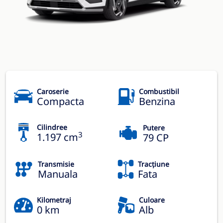
Caroserie
Combustibil
Compacta
Benzina
Cilindree
Putere
3
1.197 cm
79 CP
Transmisie
Tracțiune
Manuala
Fata
Kilometraj
Culoare
0 km
Alb