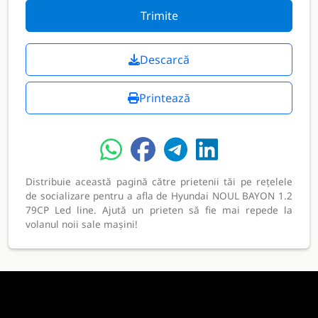
Trimite
Descarcă
Printează
Distribuie această pagină către prietenii tăi pe rețelele
de socializare pentru a afla de Hyundai NOUL BAYON 1.2
79CP Led line. Ajută un prieten să fie mai repede la
volanul noii sale mașini!