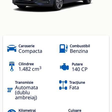
Caroserie
Combustibil
Compacta
Benzina
Cilindree
Putere
3
1.482 cm
140 CP
Transmisie
Tracțiune
Automata
Fata
(dublu
ambreiaj)
Kilometraj
Culoare