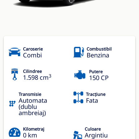
Caroserie
Combustibil
Combi
Benzina
Cilindree
Putere
3
1.598 cm
150 CP
Transmisie
Tracțiune
Automata
Fata
(dublu
ambreiaj)
Kilometraj
Culoare
0 km
Argintiu