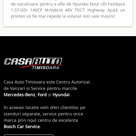
de socializare pentru a afla de Hyundai Noul i30 Fastback
1.5T-GDi 140CP M-Hybrid 48V 7DCT Highway. Ajută un
prieten să fie mai repede la volanul noii sale mașini!
Casa Auto Timisoara este Centru Autorizat
de Vanzari si Service pentru marcile
Mercedes-Benz
,
Ford
si
Hyundai
.
In aceeasi locatie vom oferi clientilor, pe
standuri separate, service pentru orice
marca prin noul centru de excelenta
Bosch Car Service
.