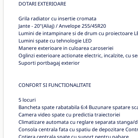
DOTARI EXTERIOARE
Grila radiator cu insertie cromata
Jante - 20"(Aliaj) / Anvelope 255/45R20
Lumini de intampinare si de drum cu proiectoare L
Lumini spate cu tehnologie LED
Manere exterioare in culoarea caroseriei
Oglinzi exterioare actionate electric, incalzite, cu s
Suporti portbagaj exterior
CONFORT SI FUNCTIONALITATE
5 locuri
Bancheta spate rabatabila 6:4 Buzunare spatare sc
Camera video spate cu predictia traiectoriei
Climatizare automata cu reglare separata stanga/
Consola centrala fata cu spatiu de depozitare Contr
Cotiera centrala spate cu suport pentru pahare