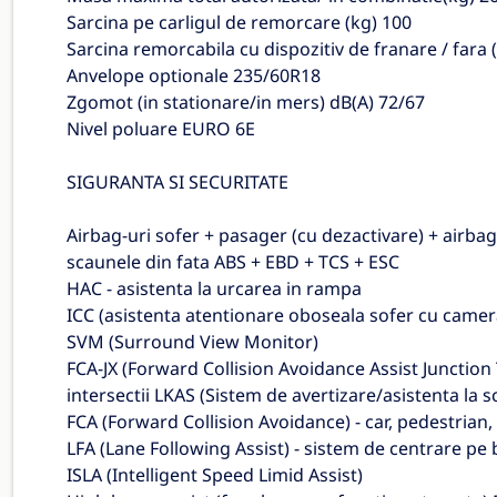
Sarcina pe carligul de remorcare (kg) 100
Sarcina remorcabila cu dispozitiv de franare / fara 
Anvelope optionale 235/60R18
Zgomot (in stationare/in mers) dB(A) 72/67
Nivel poluare EURO 6E
SIGURANTA SI SECURITATE
Airbag-uri sofer + pasager (cu dezactivare) + airbag-
scaunele din fata ABS + EBD + TCS + ESC
HAC - asistenta la urcarea in rampa
ICC (asistenta atentionare oboseala sofer cu camera
SVM (Surround View Monitor)
FCA-JX (Forward Collision Avoidance Assist Junction T
intersectii LKAS (Sistem de avertizare/asistenta la s
FCA (Forward Collision Avoidance) - car, pedestrian,
LFA (Lane Following Assist) - sistem de centrare pe
ISLA (Intelligent Speed Limid Assist)