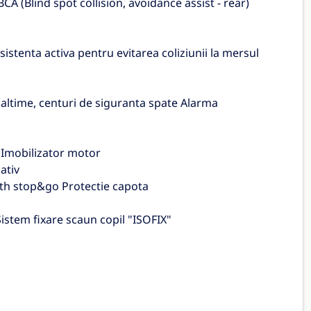
A (Blind spot collision, avoidance assist - rear)
sistenta activa pentru evitarea coliziunii la mersul
naltime, centuri de siguranta spate Alarma
" Imobilizator motor
ativ
ith stop&go Protectie capota
istem fixare scaun copil "ISOFIX"