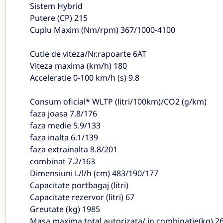
Sistem Hybrid
Putere (CP) 215
Cuplu Maxim (Nm/rpm) 367/1000-4100
Cutie de viteza/Nr.rapoarte 6AT
Viteza maxima (km/h) 180
Acceleratie 0-100 km/h (s) 9.8
Consum oficial* WLTP (litri/100km)/CO2 (g/km)
faza joasa 7.8/176
faza medie 5.9/133
faza inalta 6.1/139
faza extrainalta 8.8/201
combinat 7.2/163
Dimensiuni L/l/h (cm) 483/190/177
Capacitate portbagaj (litri)
Capacitate rezervor (litri) 67
Greutate (kg) 1985
Masa maxima total autorizata/ in combinatie(kg) 2