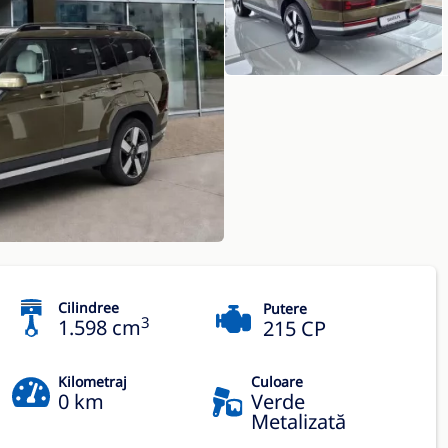
Cilindree
Putere
3
1.598 cm
215 CP
Kilometraj
Culoare
0 km
Verde
Metalizată