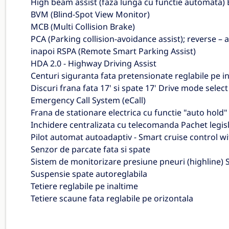
High beam assist (faza lunga cu functie automata) BC
BVM (Blind-Spot View Monitor)
MCB (Multi Collision Brake)
PCA (Parking collision-avoidance assist); reverse – a
inapoi RSPA (Remote Smart Parking Assist)
HDA 2.0 - Highway Driving Assist
Centuri siguranta fata pretensionate reglabile pe i
Discuri frana fata 17' si spate 17' Drive mode select
Emergency Call System (eCall)
Frana de stationare electrica cu functie "auto hold
Inchidere centralizata cu telecomanda Pachet legisl
Pilot automat autoadaptiv - Smart cruise control w
Senzor de parcate fata si spate
Sistem de monitorizare presiune pneuri (highline) S
Suspensie spate autoreglabila
Tetiere reglabile pe inaltime
Tetiere scaune fata reglabile pe orizontala