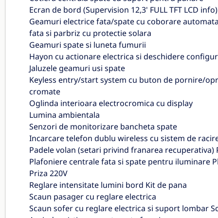
Ecran de bord (Supervision 12,3' FULL TFT LCD info)
Geamuri electrice fata/spate cu coborare automata 
fata si parbriz cu protectie solara
Geamuri spate si luneta fumurii
Hayon cu actionare electrica si deschidere configu
Jaluzele geamuri usi spate
Keyless entry/start system cu buton de pornire/opri
cromate
Oglinda interioara electrocromica cu display
Lumina ambientala
Senzori de monitorizare bancheta spate
Incarcare telefon dublu wireless cu sistem de racir
Padele volan (setari privind franarea recuperativa) 
Plafoniere centrale fata si spate pentru iluminare 
Priza 220V
Reglare intensitate lumini bord Kit de pana
Scaun pasager cu reglare electrica
Scaun sofer cu reglare electrica si suport lombar Sc