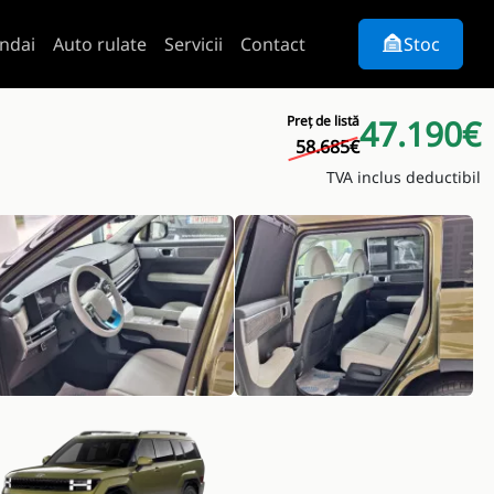
ndai
Auto rulate
Servicii
Contact
Stoc
Preț de listă
47.190€
58.685€
TVA inclus deductibil