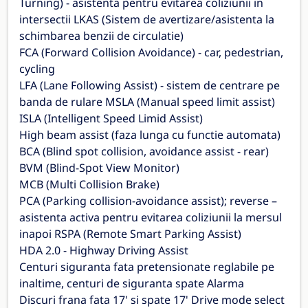
Turning) - asistenta pentru evitarea coliziunii in
intersectii LKAS (Sistem de avertizare/asistenta la
schimbarea benzii de circulatie)
FCA (Forward Collision Avoidance) - car, pedestrian,
cycling
LFA (Lane Following Assist) - sistem de centrare pe
banda de rulare MSLA (Manual speed limit assist)
ISLA (Intelligent Speed Limid Assist)
High beam assist (faza lunga cu functie automata)
BCA (Blind spot collision, avoidance assist - rear)
BVM (Blind-Spot View Monitor)
MCB (Multi Collision Brake)
PCA (Parking collision-avoidance assist); reverse –
asistenta activa pentru evitarea coliziunii la mersul
inapoi RSPA (Remote Smart Parking Assist)
HDA 2.0 - Highway Driving Assist
Centuri siguranta fata pretensionate reglabile pe
inaltime, centuri de siguranta spate Alarma
Discuri frana fata 17' si spate 17' Drive mode select