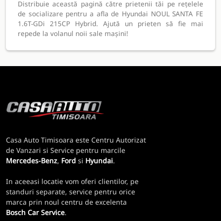
Distribuie această pagină către prietenii tăi pe rețelele
de socializare pentru a afla de Hyundai NOUL SANTA FE
1.6T-GDi 215CP Hybrid. Ajută un prieten să fie mai
repede la volanul noii sale mașini!
Casa Auto Timisoara este Centru Autorizat
de Vanzari si Service pentru marcile
Mercedes-Benz
,
Ford
si
Hyundai
.
In aceeasi locatie vom oferi clientilor, pe
standuri separate, service pentru orice
marca prin noul centru de excelenta
Bosch Car Service
.