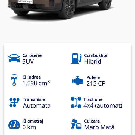
Caroserie
Combustibil
SUV
Hibrid
Cilindree
Putere
3
1.598 cm
215 CP
Transmisie
Tracțiune
Automata
4x4 (automat)
Kilometraj
Culoare
0 km
Maro Mată