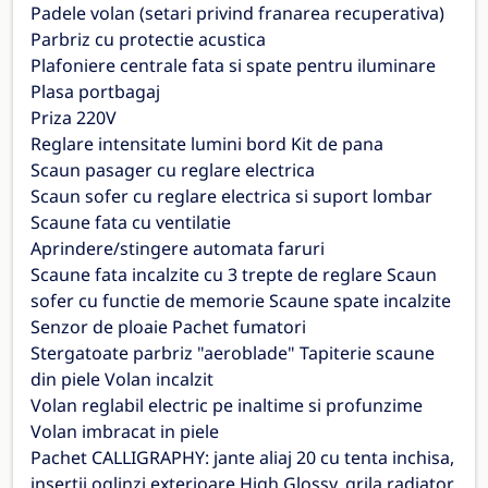
Padele volan (setari privind franarea recuperativa)
Parbriz cu protectie acustica
Plafoniere centrale fata si spate pentru iluminare
Plasa portbagaj
Priza 220V
Reglare intensitate lumini bord Kit de pana
Scaun pasager cu reglare electrica
Scaun sofer cu reglare electrica si suport lombar
Scaune fata cu ventilatie
Aprindere/stingere automata faruri
Scaune fata incalzite cu 3 trepte de reglare Scaun
sofer cu functie de memorie Scaune spate incalzite
Senzor de ploaie Pachet fumatori
Stergatoate parbriz "aeroblade" Tapiterie scaune
din piele Volan incalzit
Volan reglabil electric pe inaltime si profunzime
Volan imbracat in piele
Pachet CALLIGRAPHY: jante aliaj 20 cu tenta inchisa,
insertii oglinzi exterioare High Glossy, grila radiator