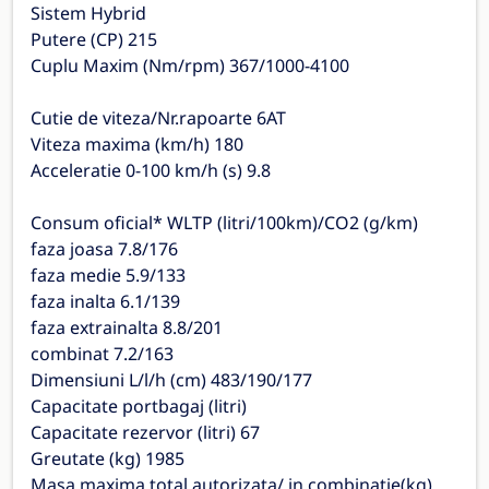
Sistem Hybrid
Putere (CP) 215
Cuplu Maxim (Nm/rpm) 367/1000-4100
Cutie de viteza/Nr.rapoarte 6AT
Viteza maxima (km/h) 180
Acceleratie 0-100 km/h (s) 9.8
Consum oficial* WLTP (litri/100km)/CO2 (g/km)
faza joasa 7.8/176
faza medie 5.9/133
faza inalta 6.1/139
faza extrainalta 8.8/201
combinat 7.2/163
Dimensiuni L/l/h (cm) 483/190/177
Capacitate portbagaj (litri)
Capacitate rezervor (litri) 67
Greutate (kg) 1985
Masa maxima total autorizata/ in combinatie(kg)