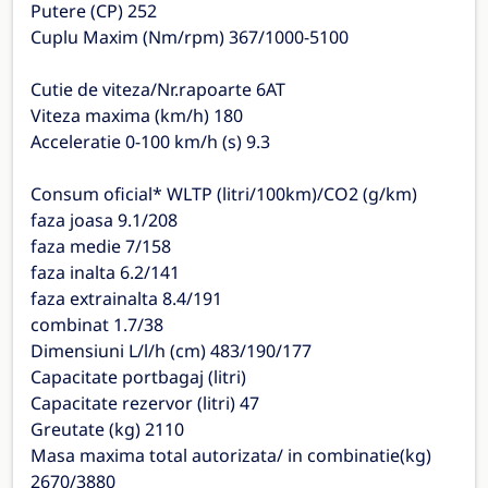
Putere (CP) 252
Cuplu Maxim (Nm/rpm) 367/1000-5100
Cutie de viteza/Nr.rapoarte 6AT
Viteza maxima (km/h) 180
Acceleratie 0-100 km/h (s) 9.3
Consum oficial* WLTP (litri/100km)/CO2 (g/km)
faza joasa 9.1/208
faza medie 7/158
faza inalta 6.2/141
faza extrainalta 8.4/191
combinat 1.7/38
Dimensiuni L/l/h (cm) 483/190/177
Capacitate portbagaj (litri)
Capacitate rezervor (litri) 47
Greutate (kg) 2110
Masa maxima total autorizata/ in combinatie(kg)
2670/3880