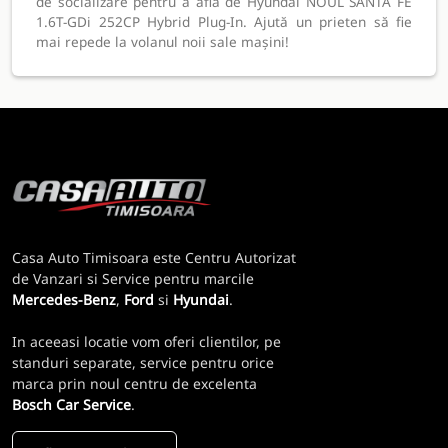
de socializare pentru a afla de Hyundai NOUL SANTA FE
1.6T-GDi 252CP Hybrid Plug-In. Ajută un prieten să fie
mai repede la volanul noii sale mașini!
Casa Auto Timisoara este Centru Autorizat
de Vanzari si Service pentru marcile
Mercedes-Benz
,
Ford
si
Hyundai
.
In aceeasi locatie vom oferi clientilor, pe
standuri separate, service pentru orice
marca prin noul centru de excelenta
Bosch Car Service
.