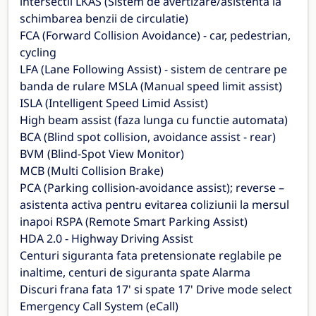
intersectii LKAS (Sistem de avertizare/asistenta la
schimbarea benzii de circulatie)
FCA (Forward Collision Avoidance) - car, pedestrian,
cycling
LFA (Lane Following Assist) - sistem de centrare pe
banda de rulare MSLA (Manual speed limit assist)
ISLA (Intelligent Speed Limid Assist)
High beam assist (faza lunga cu functie automata)
BCA (Blind spot collision, avoidance assist - rear)
BVM (Blind-Spot View Monitor)
MCB (Multi Collision Brake)
PCA (Parking collision-avoidance assist); reverse –
asistenta activa pentru evitarea coliziunii la mersul
inapoi RSPA (Remote Smart Parking Assist)
HDA 2.0 - Highway Driving Assist
Centuri siguranta fata pretensionate reglabile pe
inaltime, centuri de siguranta spate Alarma
Discuri frana fata 17' si spate 17' Drive mode select
Emergency Call System (eCall)