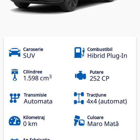
Caroserie
Combustibil
SUV
Hibrid Plug-In
Cilindree
Putere
3
1.598 cm
252 CP
Transmisie
Tracțiune
Automata
4x4 (automat)
Kilometraj
Culoare
0 km
Maro Mată
An fabricație