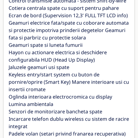
Control transmisie automata - sistem Shift-by-wire
Cotiera centrala spate cu suport pentru pahare
Ecran de bord (Supervision 12,3' FULL TFT LCD info)
Geamuri electrice fata/spate cu coborare automata
si protectie impotriva prinderii degetelor Geamuri
fata si parbriz cu protectie solara
Geamuri spate si luneta fumurii
Hayon cu actionare electrica si deschidere
configurabila HUD (Head Up Display)
Jaluzele geamuri usi spate
Keyless entry/start system cu buton de
pornire/oprire (Smart Key) Manere interioare usi cu
insertii cromate
Oglinda interioara electrocromica cu display
Lumina ambientala
Senzori de monitorizare bancheta spate
Incarcare telefon dublu wireless cu sistem de racire
integrat
Padele volan (setari privind franarea recuperativa)