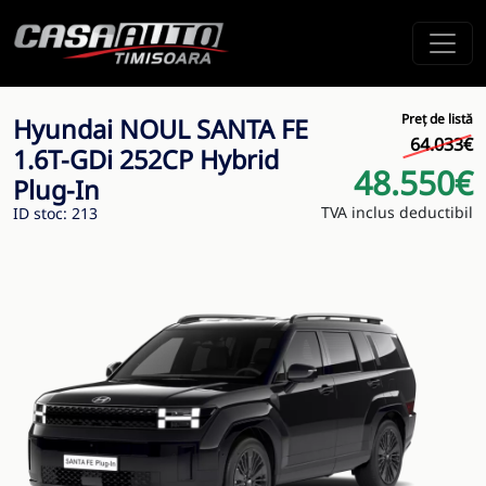
Preț de listă
Hyundai NOUL SANTA FE
64.033€
1.6T-GDi 252CP Hybrid
48.550€
Plug-In
TVA inclus deductibil
ID stoc: 213