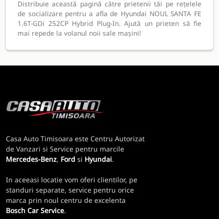
Distribuie această pagină către prietenii tăi pe rețelele
de socializare pentru a afla de Hyundai NOUL SANTA FE
1.6T-GDi 252CP Hybrid Plug-In. Ajută un prieten să fie
mai repede la volanul noii sale mașini!
Casa Auto Timisoara este Centru Autorizat
de Vanzari si Service pentru marcile
Mercedes-Benz
,
Ford
si
Hyundai
.
In aceeasi locatie vom oferi clientilor, pe
standuri separate, service pentru orice
marca prin noul centru de excelenta
Bosch Car Service
.