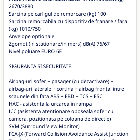
2670/3880
Sarcina pe carligul de remorcare (kg) 100
Sarcina remorcabila cu dispozitiv de franare / fara
(kg) 1010/750
Anvelope optionale
Zgomot (in stationare/in mers) dB(A) 76/67
Nivel poluare EURO 6E
SIGURANTA SI SECURITATE
Airbag-uri sofer + pasager (cu dezactivare) +
airbag-uri laterale + cortina + airbag frontal intre
scaunele din fata ABS + EBD + TCS + ESC
HAC - asistenta la urcarea in rampa
ICC (asistenta atentionare oboseala sofer cu
camera, pozitionata pe coloana de directie)
SVM (Surround View Monitor)
FCA-JX (Forward Collision Avoidance Assist Junction