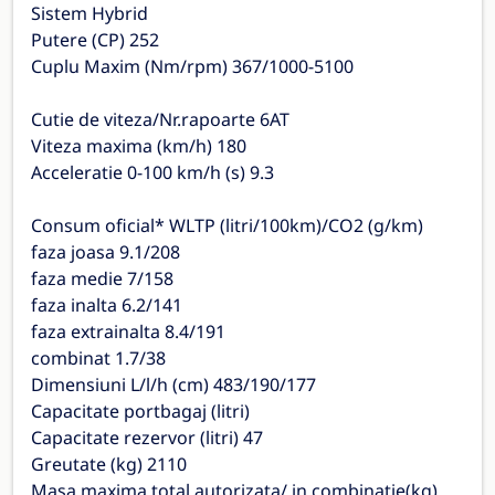
Sistem Hybrid
Putere (CP) 252
Cuplu Maxim (Nm/rpm) 367/1000-5100
Cutie de viteza/Nr.rapoarte 6AT
Viteza maxima (km/h) 180
Acceleratie 0-100 km/h (s) 9.3
Consum oficial* WLTP (litri/100km)/CO2 (g/km)
faza joasa 9.1/208
faza medie 7/158
faza inalta 6.2/141
faza extrainalta 8.4/191
combinat 1.7/38
Dimensiuni L/l/h (cm) 483/190/177
Capacitate portbagaj (litri)
Capacitate rezervor (litri) 47
Greutate (kg) 2110
Masa maxima total autorizata/ in combinatie(kg)