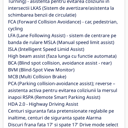
Turning) - asistenta pentru evitarea coliziunii in
intersectii LKAS (Sistem de avertizare/asistenta la
schimbarea benzii de circulatie)
FCA (Forward Collision Avoidance) - car, pedestrian,
cycling
LFA (Lane Following Assist) - sistem de centrare pe
banda de rulare MSLA (Manual speed limit assist)
ISLA (Intelligent Speed Limid Assist)
High beam assist (faza lunga cu functie automata)
BCA (Blind spot collision, avoidance assist - rear)
BVM (Blind-Spot View Monitor)
MCB (Multi Collision Brake)
PCA (Parking collision-avoidance assist); reverse –
asistenta activa pentru evitarea coliziunii la mersul
inapoi RSPA (Remote Smart Parking Assist)
HDA 2.0 - Highway Driving Assist
Centuri siguranta fata pretensionate reglabile pe
inaltime, centuri de siguranta spate Alarma
Discuri frana fata 17' si spate 17' Drive mode select