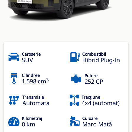
Caroserie
Combustibil
SUV
Hibrid Plug-In
Cilindree
Putere
3
1.598 cm
252 CP
Transmisie
Tracțiune
Automata
4x4 (automat)
Kilometraj
Culoare
0 km
Maro Mată