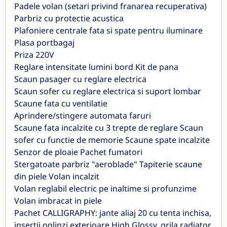
Padele volan (setari privind franarea recuperativa)
Parbriz cu protectie acustica
Plafoniere centrale fata si spate pentru iluminare
Plasa portbagaj
Priza 220V
Reglare intensitate lumini bord Kit de pana
Scaun pasager cu reglare electrica
Scaun sofer cu reglare electrica si suport lombar
Scaune fata cu ventilatie
Aprindere/stingere automata faruri
Scaune fata incalzite cu 3 trepte de reglare Scaun
sofer cu functie de memorie Scaune spate incalzite
Senzor de ploaie Pachet fumatori
Stergatoate parbriz "aeroblade" Tapiterie scaune
din piele Volan incalzit
Volan reglabil electric pe inaltime si profunzime
Volan imbracat in piele
Pachet CALLIGRAPHY: jante aliaj 20 cu tenta inchisa,
insertii oglinzi exterioare High Glossy, grila radiator