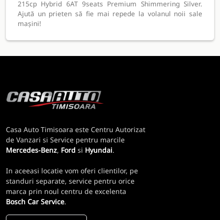
215cp Hybrid 6AT 9seats Premium Shimmering Silver.
Ajută un prieten să fie mai repede la volanul noii sale
mașini!
Casa Auto Timisoara este Centru Autorizat
de Vanzari si Service pentru marcile
Mercedes-Benz
,
Ford
si
Hyundai
.
In aceeasi locatie vom oferi clientilor, pe
standuri separate, service pentru orice
marca prin noul centru de excelenta
Bosch Car Service
.