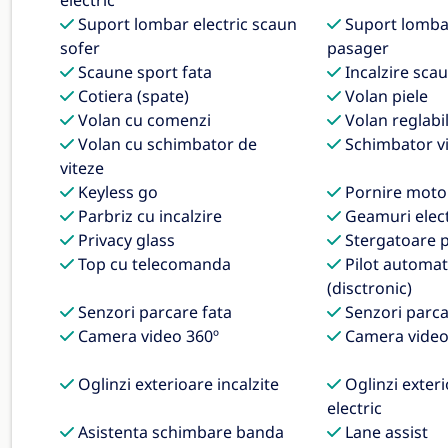
electric
Suport lombar electric scaun
Suport lombar
sofer
pasager
Scaune sport fata
Incalzire sca
Cotiera (spate)
Volan piele
Volan cu comenzi
Volan reglabil
Volan cu schimbator de
Schimbator vi
viteze
Keyless go
Pornire motor
Parbriz cu incalzire
Geamuri elect
Privacy glass
Stergatoare p
Top cu telecomanda
Pilot automat
(disctronic)
Senzori parcare fata
Senzori parca
Camera video 360º
Camera video
Oglinzi exterioare incalzite
Oglinzi exteri
electric
Asistenta schimbare banda
Lane assist