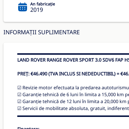
An fabricație
2019
INFORMAȚII SUPLIMENTARE
▬▬▬▬▬▬▬▬▬▬▬▬▬▬▬▬▬▬▬▬▬▬▬▬
LAND ROVER RANGE ROVER SPORT 3.0 SDV6 FAP HSE
PREȚ: €46.490 (TVA INCLUS SI NEDEDUCTIBIL) = €46
☑ Revizie motor efectuata la predarea autoturismu
☑ Garanție tehnică de 6 luni în limita a 15,000 km 
☑ Garanție tehnică de 12 luni în limita a 20,000 km
☑ Servicii de mobilitate absoluta, gratuit, indiferent
▬▬▬▬▬▬▬▬▬▬▬▬▬▬▬▬▬▬▬▬▬▬▬▬