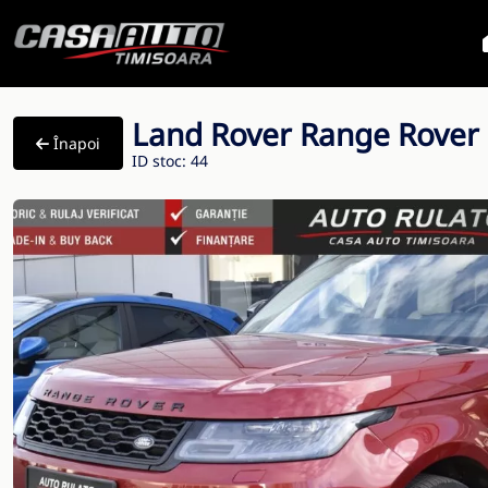
Land Rover Range Rover
Înapoi
ID stoc: 44