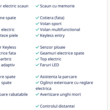
 electric scaun
Scaun cu memorie
une spate
Cotiera (fata)
Volan sport
 electric
Volan multifunctional
teze piele
Keyless entry
 Keyless
Senzor ploaie
rice fata
Geamuri electrice spate
arbriz
Top electric
 adaptiv
Faruri LED
re spate
Asistenta la parcare
 spate
Oglinzi exterioare cu reglare
electrica
oare rabatabile
Avertizare unghi mort
Controlul distantei