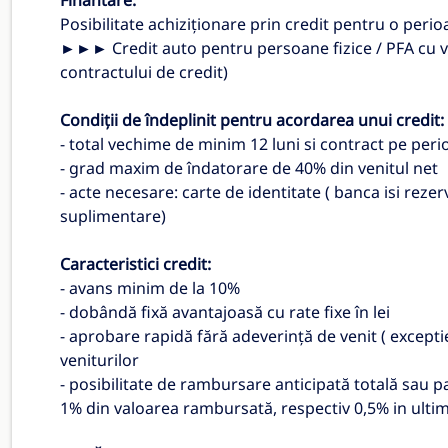
Finantare:
Posibilitate achiziționare prin credit pentru o perioa
►►► Credit auto pentru persoane fizice / PFA cu vâr
contractului de credit)
Condiții de îndeplinit pentru acordarea unui credit:
- total vechime de minim 12 luni si contract pe pe
- grad maxim de îndatorare de 40% din venitul net
- acte necesare: carte de identitate ( banca isi rez
suplimentare)
Caracteristici credit:
- avans minim de la 10%
- dobândă fixă avantajoasă cu rate fixe în lei
- aprobare rapidă fără adeverință de venit ( except
veniturilor
- posibilitate de rambursare anticipată totală sau p
1% din valoarea rambursată, respectiv 0,5% in ultime