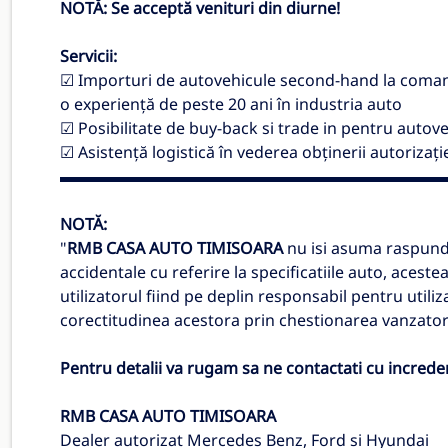
NOTĂ: Se acceptă venituri din diurne!
Servicii:
☑ Importuri de autovehicule second-hand la comandă 
o experiență de peste 20 ani în industria auto
☑ Posibilitate de buy-back si trade in pentru autove
☑ Asistență logistică în vederea obținerii autorizație
▬▬▬▬▬▬▬▬▬▬▬▬▬▬▬▬▬▬▬▬▬▬▬▬
NOTĂ:
"
RMB CASA AUTO TIMISOARA
nu isi asuma raspund
accidentale cu referire la specificatiile auto, aces
utilizatorul fiind pe deplin responsabil pentru utiliz
corectitudinea acestora prin chestionarea vanzator
Pentru detalii va rugam sa ne contactati cu increde
RMB CASA AUTO TIMISOARA
Dealer autorizat Mercedes Benz, Ford si Hyundai