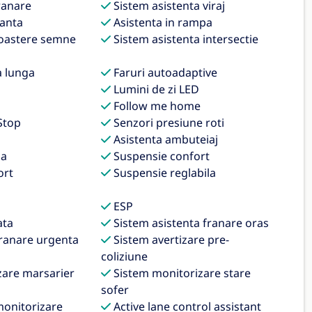
ranare
Sistem asistenta viraj
panta
Asistenta in rampa
oastere semne
Sistem asistenta intersectie
a lunga
Faruri autoadaptive
i
Lumini de zi LED
Follow me home
Stop
Senzori presiune roti
Asistenta ambuteiaj
na
Suspensie confort
ort
Suspensie reglabila
ESP
ata
Sistem asistenta franare oras
franare urgenta
Sistem avertizare pre-
coliziune
zare marsarier
Sistem monitorizare stare
sofer
monitorizare
Active lane control assistant