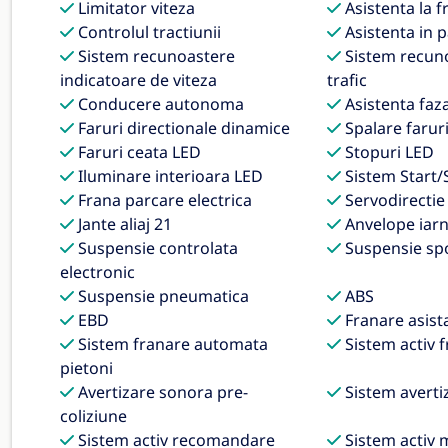
Limitator viteza
Asistenta la f
Controlul tractiunii
Asistenta in 
Sistem recunoastere
Sistem recun
indicatoare de viteza
trafic
Conducere autonoma
Asistenta faz
Faruri directionale dinamice
Spalare farur
Faruri ceata LED
Stopuri LED
Iluminare interioara LED
Sistem Start/
Frana parcare electrica
Servodirectie
Jante aliaj 21
Anvelope iar
Suspensie controlata
Suspensie sp
electronic
Suspensie pneumatica
ABS
EBD
Franare asist
Sistem franare automata
Sistem activ 
pietoni
Avertizare sonora pre-
Sistem averti
coliziune
Sistem activ recomandare
Sistem activ 