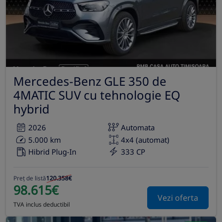
Mercedes-Benz GLE 350 de
4MATIC SUV cu tehnologie EQ
hybrid
2026
Automata
5.000 km
4x4 (automat)
Hibrid Plug-In
333 CP
Preț de listă
120.358€
98.615€
Vezi oferta
TVA inclus deductibil