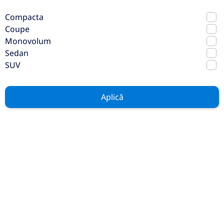
Compacta
Mercedes-Benz AMG
Coupe
Monovolum
2022
Automata
Sedan
30.405 km
4x4 (automat)
SUV
Hibrid
435 CP
Preț de listă
Aplică
84.700€
Vezi oferta
TVA inclus deductibil
rulat