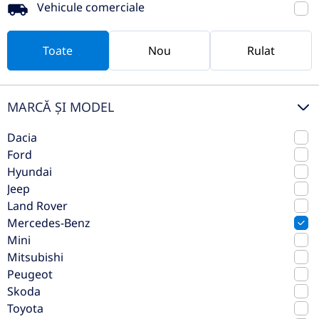
Preț de listă
49.942€
Vehicule comerciale
41.769€
Vezi oferta
TVA inclus deductibil
Toate
Nou
Rulat
rulat
MARCĂ ȘI MODEL
Dacia
Ford
Hyundai
Jeep
Land Rover
Mercedes-Benz
Mini
Mitsubishi
Mercedes-Benz GLE 350 de
Peugeot
4MATIC SUV cu tehnologie EQ
Skoda
hybrid
Toyota