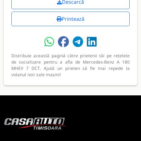
Descarcă
Printează
Distribuie această pagină către prietenii tăi pe rețelele
de socializare pentru a afla de Mercedes-Benz A 180
MHEV 7 DCT. Ajută un prieten să fie mai repede la
volanul noii sale mașini!