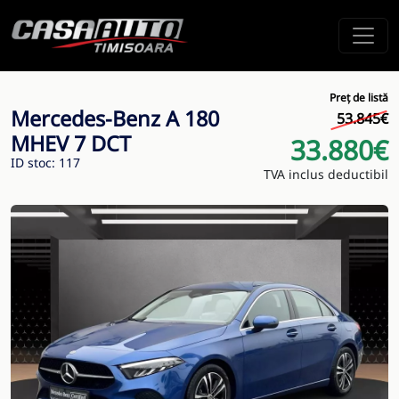
Preț de listă
Mercedes-Benz A 180
53.845€
MHEV 7 DCT
33.880€
ID stoc: 117
TVA inclus deductibil