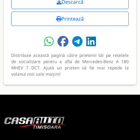
Descarcă
Printează
Distribuie această pagină către prietenii tăi pe rețelele
de socializare pentru a afla de Mercedes-Benz A 180
MHEV 7 DCT. Ajută un prieten să fie mai repede la
volanul noii sale mașini!