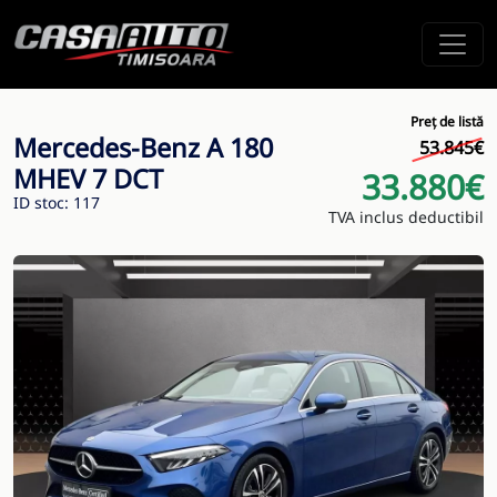
Preț de listă
Mercedes-Benz A 180
53.845€
MHEV 7 DCT
33.880€
ID stoc: 117
TVA inclus deductibil