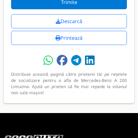
Trimite
Descarcă
Printează
Distribuie această pagină către prietenii tăi pe rețelele
de socializare pentru a afla de Mercedes-Benz A 200
Limuzina. Ajută un prieten să fie mai repede la volanul
noii sale mașini!