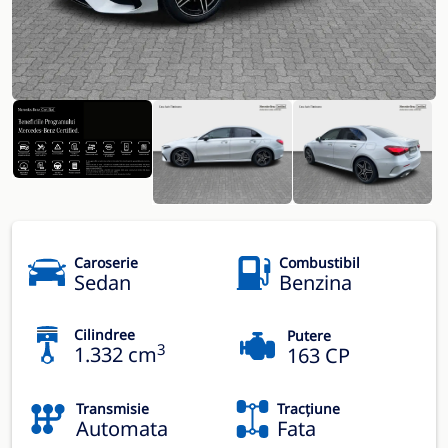
Caroserie
Combustibil
Sedan
Benzina
Cilindree
Putere
3
1.332 cm
163 CP
Transmisie
Tracțiune
Automata
Fata