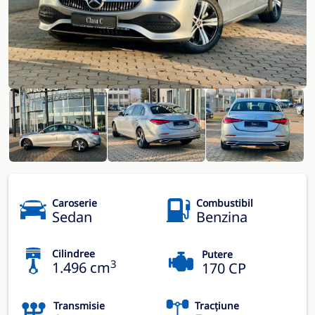
Caroserie
Combustibil
Sedan
Benzina
Cilindree
Putere
3
1.496 cm
170 CP
Transmisie
Tracțiune