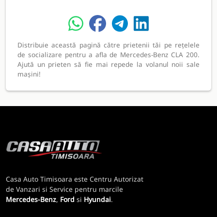
Distribuie această pagină către prietenii tăi pe rețelele
de socializare pentru a afla de Mercedes-Benz CLA 200.
Ajută un prieten să fie mai repede la volanul noii sale
mașini!
Casa Auto Timisoara este Centru Autorizat
de Vanzari si Service pentru marcile
Mercedes-Benz
,
Ford
si
Hyundai
.