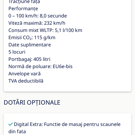
Tracțiune față
Performanțe
0 – 100 km/h: 8,0 secunde
Viteză maximă: 232 km/h
Consum mixt WLTP: 5,1 l/100 km
Emisii CO₂: 115 g/km
Date suplimentare
5 locuri
Portbagaj: 405 litri
Normă de poluare: EU6e-bis
Anvelope vară
TVA deductibilă
DOTĂRI OPȚIONALE
Digital Extra: Functie de masaj pentru scaunele
din fata