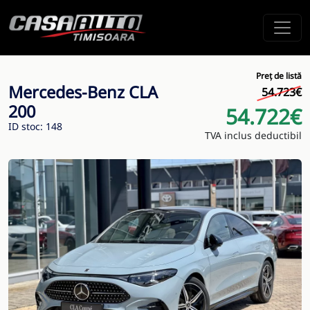
Preț de listă
Mercedes-Benz CLA
54.723€
200
54.722€
ID stoc: 148
TVA inclus deductibil