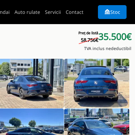
ndai
Auto rulate
Servicii
Contact
Stoc
Preț de listă
35.500€
58.756€
TVA inclus nedeductibil