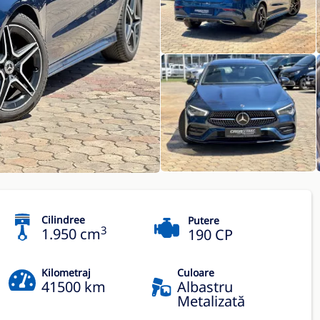
Cilindree
Putere
3
1.950 cm
190 CP
Kilometraj
Culoare
41500 km
Albastru
Metalizată