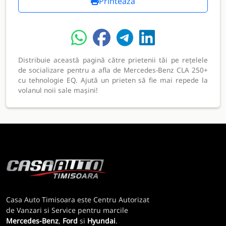
Printează
Distribuie această pagină către prietenii tăi pe rețelele
de socializare pentru a afla de Mercedes-Benz CLA 250+
cu tehnologie EQ. Ajută un prieten să fie mai repede la
volanul noii sale mașini!
Casa Auto Timisoara este Centru Autorizat
de Vanzari si Service pentru marcile
Mercedes-Benz
,
Ford
si
Hyundai
.