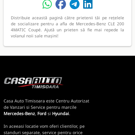
Distribuie această pagină către prietenii tăi pe rețelele
de socializare pentru a afla de Mercedes-Benz CLE 200
4MATIC Coupé. Ajută un prieten să fie mai repede la
volanul noii sale mașini!
Casa Auto Timisoara este Centru Autorizat
de Vanzari si Service pentru marcile
Mercedes-Benz
,
Ford
si
Hyundai
.
In aceeasi locatie vom oferi clientilor, pe
standuri separate, service pentru orice