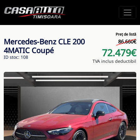
Preț de listă
Mercedes-Benz CLE 200
86.660€
4MATIC Coupé
72.479€
ID stoc: 108
TVA inclus deductibil