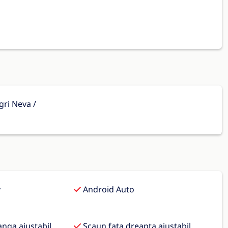
gri Neva /
y
Android Auto
anga ajustabil
Scaun fata dreapta ajustabil