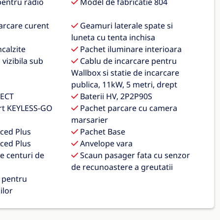
pentru radio
Model de fabricatie 804
arcare curent
Geamuri laterale spate si
luneta cu tenta inchisa
calzite
Pachet iluminare interioara
 vizibila sub
Cablu de incarcare pentru
Wallbox si statie de incarcare
publica, 11kW, 5 metri, drept
ECT
Baterii HV, 2P2P90S
rt KEYLESS-GO
Pachet parcare cu camera
marsarier
ced Plus
Pachet Base
ced Plus
Anvelope vara
e centuri de
Scaun pasager fata cu senzor
de recunoastere a greutatii
 pentru
ilor