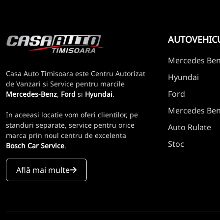
AUTOVEHIC
Mercedes Be
Casa Auto Timisoara este Centru Autorizat
Hyundai
de Vanzari si Service pentru marcile
Ford
Mercedes-Benz
,
Ford
si
Hyundai
.
Mercedes Benz
In aceeasi locatie vom oferi clientilor, pe
standuri separate, service pentru orice
Auto Rulate
marca prin noul centru de excelenta
Stoc
Bosch Car Service
.
Află mai multe