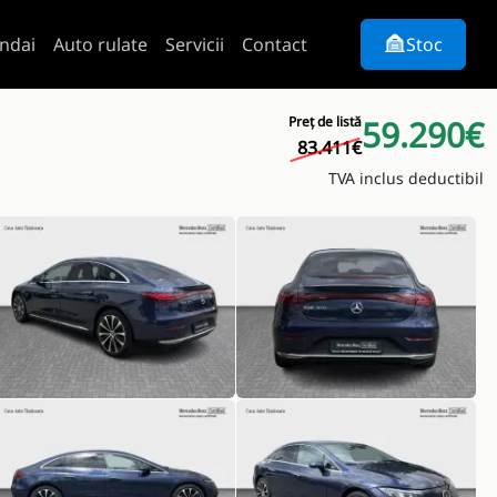
ndai
Auto rulate
Servicii
Contact
Stoc
Preț de listă
59.290€
83.411€
TVA inclus deductibil