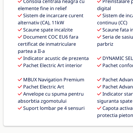
Consola centrala neagra cu
Preinstalare 
elemente fine in relief
digital
Sistem de incarcare curent
Sistem de inc
alternativ (CA), 11kW
continuu (CC)
Scaune spate incalzite
Scaune fata in
Document COC EU6 fara
Seria de sasiu
certificat de inmatriculare
parbriz
partea a II-a
Indicator acustic de prezenta
DYNAMIC SEL
Pachet Electric Art interior
Pachet confo
MBUX Navigation Premium
Pachet Advan
Pachet Electric Art
Pachet Advan
Anvelope cu spuma pentru
Indicator star
absorbtia zgomotului
siguranta spate
Suport lombar pe 4 sensuri
Capota activa
protectia pieton