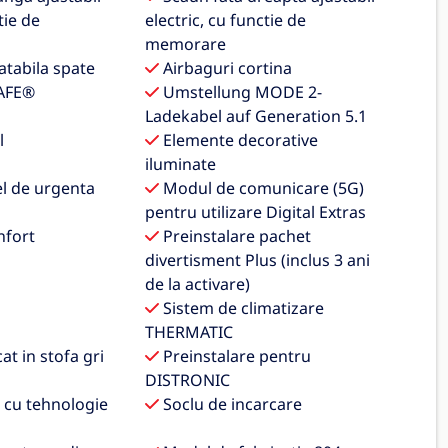
tie de
electric, cu functie de
memorare
tabila spate
Airbaguri cortina
AFE®
Umstellung MODE 2-
Ladekabel auf Generation 5.1
l
Elemente decorative
iluminate
l de urgenta
Modul de comunicare (5G)
pentru utilizare Digital Extras
nfort
Preinstalare pachet
divertisment Plus (inclus 3 ani
de la activare)
Sistem de climatizare
THERMATIC
t in stofa gri
Preinstalare pentru
DISTRONIC
, cu tehnologie
Soclu de incarcare