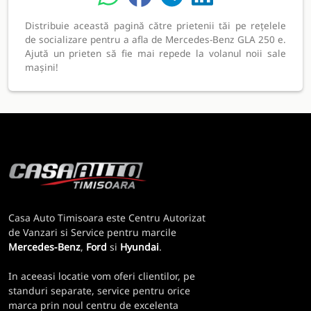
Distribuie această pagină către prietenii tăi pe rețelele
de socializare pentru a afla de Mercedes-Benz GLA 250 e.
Ajută un prieten să fie mai repede la volanul noii sale
mașini!
Casa Auto Timisoara este Centru Autorizat
de Vanzari si Service pentru marcile
Mercedes-Benz
,
Ford
si
Hyundai
.
In aceeasi locatie vom oferi clientilor, pe
standuri separate, service pentru orice
marca prin noul centru de excelenta