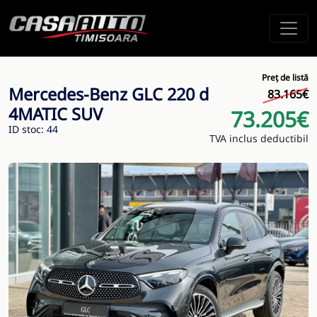
Preț de listă
Mercedes-Benz GLC 220 d
83.165€
4MATIC SUV
73.205€
ID stoc: 44
TVA inclus deductibil