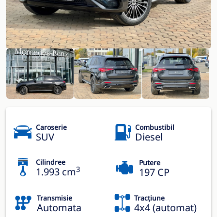
Caroserie
Combustibil
SUV
Diesel
Cilindree
Putere
3
1.993 cm
197 CP
Transmisie
Tracțiune
Automata
4x4 (automat)