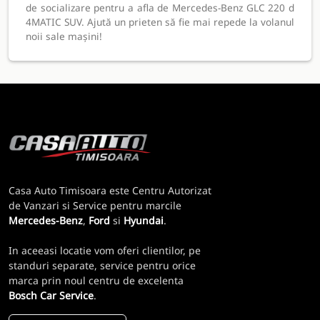
de socializare pentru a afla de Mercedes-Benz GLC 220 d
4MATIC SUV. Ajută un prieten să fie mai repede la volanul
noii sale mașini!
Casa Auto Timisoara este Centru Autorizat
de Vanzari si Service pentru marcile
Mercedes-Benz
,
Ford
si
Hyundai
.
In aceeasi locatie vom oferi clientilor, pe
standuri separate, service pentru orice
marca prin noul centru de excelenta
Bosch Car Service
.