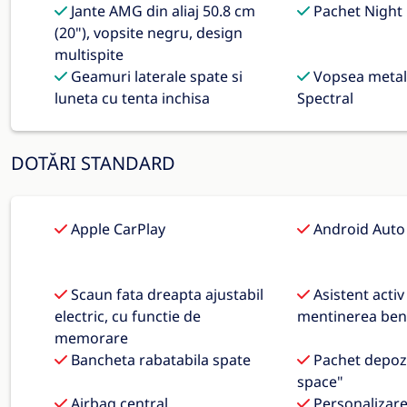
Jante AMG din aliaj 50.8 cm
Pachet Night
(20"), vopsite negru, design
multispite
Geamuri laterale spate si
Vopsea metali
luneta cu tenta inchisa
Spectral
DOTĂRI STANDARD
Apple CarPlay
Android Auto
Scaun fata dreapta ajustabil
Asistent activ
electric, cu functie de
mentinerea benz
memorare
Bancheta rabatabila spate
Pachet depoz
space"
Airbag central
Personalizare