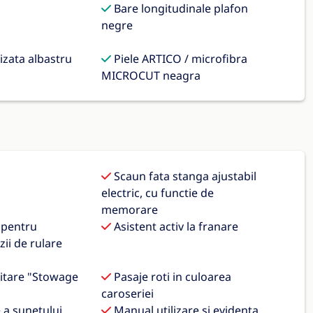
Bare longitudinale plafon
negre
zata albastru
Piele ARTICO / microfibra
MICROCUT neagra
Scaun fata stanga ajustabil
electric, cu functie de
memorare
 pentru
Asistent activ la franare
ii de rulare
itare "Stowage
Pasaje roti in culoarea
caroseriei
 a sunetului
Manual utilizare si evidenta