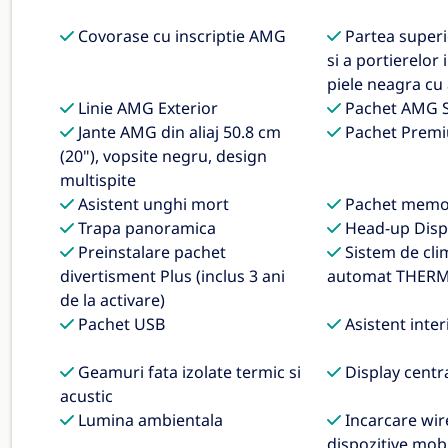
Covorase cu inscriptie AMG
Partea superi
si a portierelor
piele neagra cu
Linie AMG Exterior
Pachet AMG S
Jante AMG din aliaj 50.8 cm
Pachet Premi
(20"), vopsite negru, design
multispite
Asistent unghi mort
Pachet memo
Trapa panoramica
Head-up Disp
Preinstalare pachet
Sistem de cli
divertisment Plus (inclus 3 ani
automat THER
de la activare)
Pachet USB
Asistent inte
Geamuri fata izolate termic si
Display centr
acustic
Lumina ambientala
Incarcare wir
dispozitive mob