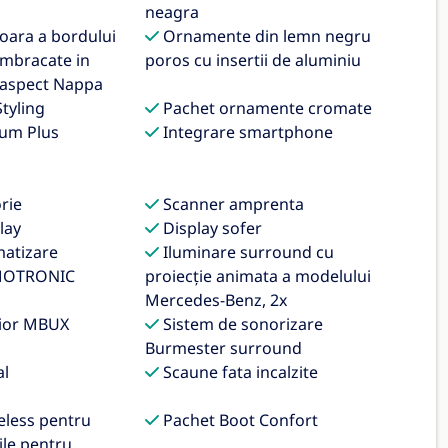
neagra
oara a bordului
Ornamente din lemn negru
 imbracate in
poros cu insertii de aluminiu
 aspect Nappa
tyling
Pachet ornamente cromate
um Plus
Integrare smartphone
rie
Scanner amprenta
lay
Display sofer
matizare
Iluminare surround cu
MOTRONIC
proiecție animata a modelului
Mercedes-Benz, 2x
rior MBUX
Sistem de sonorizare
Burmester surround
al
Scaune fata incalzite
eless pentru
Pachet Boot Confort
ile pentru