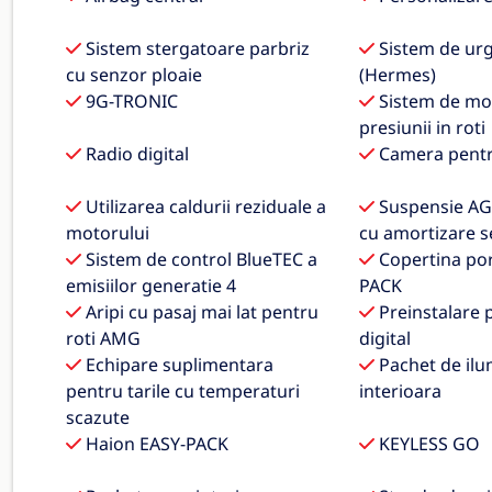
Sistem stergatoare parbriz
Sistem de urg
cu senzor ploaie
(Hermes)
9G-TRONIC
Sistem de mon
presiunii in roti
Radio digital
Camera pentr
Utilizarea caldurii reziduale a
Suspensie AG
motorului
cu amortizare s
Sistem de control BlueTEC a
Copertina por
emisiilor generatie 4
PACK
Aripi cu pasaj mai lat pentru
Preinstalare 
roti AMG
digital
Echipare suplimentara
Pachet de ilu
pentru tarile cu temperaturi
interioara
scazute
Haion EASY-PACK
KEYLESS GO