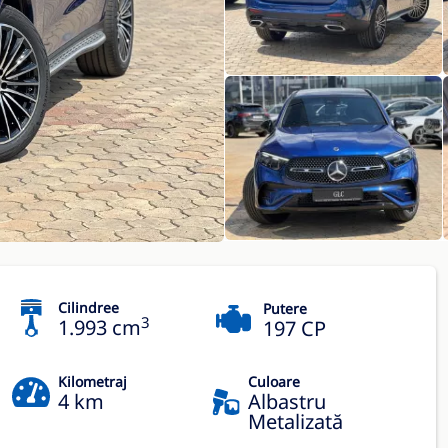
Cilindree
Putere
3
1.993 cm
197 CP
Kilometraj
Culoare
4 km
Albastru
Metalizată