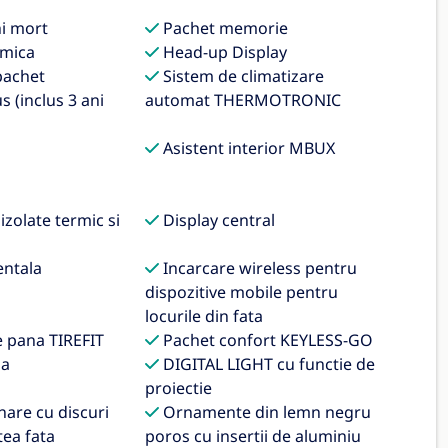
i mort
Pachet memorie
mica
Head-up Display
pachet
Sistem de climatizare
s (inclus 3 ani
automat THERMOTRONIC
Asistent interior MBUX
zolate termic si
Display central
ntala
Incarcare wireless pentru
dispozitive mobile pentru
locurile din fata
e pana TIREFIT
Pachet confort KEYLESS-GO
da
DIGITAL LIGHT cu functie de
proiectie
nare cu discuri
Ornamente din lemn negru
tea fata
poros cu insertii de aluminiu