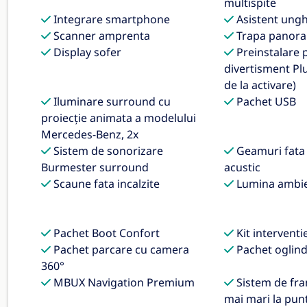
multispite
Integrare smartphone
Asistent ungh
Scanner amprenta
Trapa panora
Display sofer
Preinstalare 
divertisment Plu
de la activare)
Iluminare surround cu
Pachet USB
proiecție animata a modelului
Mercedes-Benz, 2x
Sistem de sonorizare
Geamuri fata i
Burmester surround
acustic
Scaune fata incalzite
Lumina ambie
Pachet Boot Confort
Kit interventi
Pachet parcare cu camera
Pachet oglin
360°
MBUX Navigation Premium
Sistem de fra
mai mari la pun