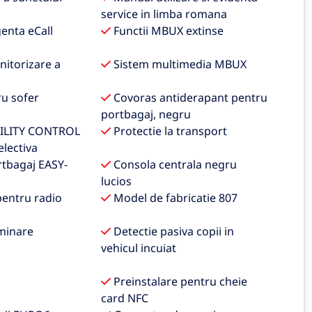
service in limba romana
enta eCall
Functii MBUX extinse
itorizare a
Sistem multimedia MBUX
u sofer
Covoras antiderapant pentru
portbagaj, negru
ILITY CONTROL
Protectie la transport
electiva
tbagaj EASY-
Consola centrala negru
lucios
pentru radio
Model de fabricatie 807
minare
Detectie pasiva copii in
vehicul incuiat
Preinstalare pentru cheie
card NFC