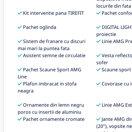
locurile din fata
Kit interventie pana TIREFIT
Pachet confo
Pachet oglinda
DIGITAL LIGHT
proiectie
Sistem de franare cu discuri
Linie AMG Pr
mai mari la puntea fata
Asistent semne de circulatie
Vesta reflect
sofer
Pachet Scaune Sport AMG
Scaune sport
Line
Plafon imbracat in stofa
Covorase cu i
neagra
Ornamente din lemn negru
Linie AMG Ext
poros cu insertii de aluminiu
Pachet ornamente cromate
Jante AMG din 
(20"), vopsite n