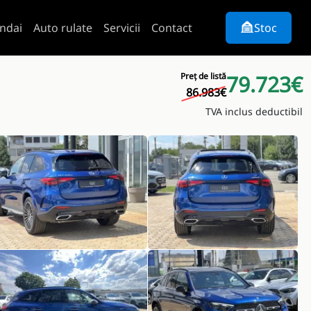
ndai
Auto rulate
Servicii
Contact
Stoc
Preț de listă
79.723€
86.983€
TVA inclus deductibil