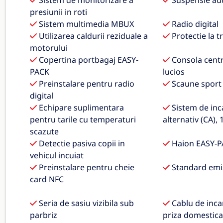
Sistem de monitorizare a
Suspensie au
presiunii in roti
Sistem multimedia MBUX
Radio digital
Utilizarea caldurii reziduale a
Protectie la t
motorului
Copertina portbagaj EASY-
Consola centr
PACK
lucios
Preinstalare pentru radio
Scaune sport
digital
Echipare suplimentara
Sistem de inc
pentru tarile cu temperaturi
alternativ (CA),
scazute
Detectie pasiva copii in
Haion EASY-P
vehicul incuiat
Preinstalare pentru cheie
Standard emi
card NFC
Seria de sasiu vizibila sub
Cablu de inca
parbriz
priza domestica,