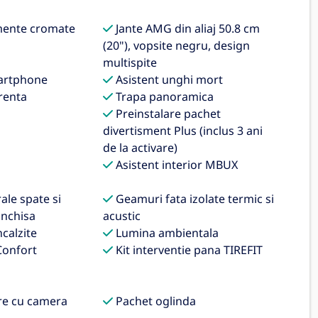
ente cromate
Jante AMG din aliaj 50.8 cm
(20"), vopsite negru, design
multispite
artphone
Asistent unghi mort
renta
Trapa panoramica
Preinstalare pachet
divertisment Plus (inclus 3 ani
de la activare)
Asistent interior MBUX
ale spate si
Geamuri fata izolate termic si
inchisa
acustic
calzite
Lumina ambientala
Confort
Kit interventie pana TIREFIT
re cu camera
Pachet oglinda