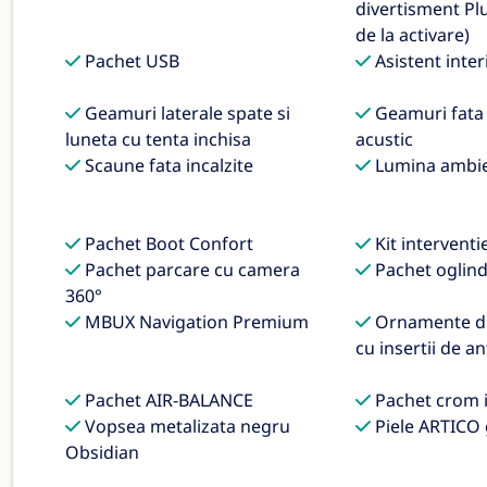
divertisment Plu
de la activare)
Pachet USB
Asistent inte
Geamuri laterale spate si
Geamuri fata i
luneta cu tenta inchisa
acustic
Scaune fata incalzite
Lumina ambie
Pachet Boot Confort
Kit interventi
Pachet parcare cu camera
Pachet oglin
360°
MBUX Navigation Premium
Ornamente di
cu insertii de an
Pachet AIR-BALANCE
Pachet crom i
Vopsea metalizata negru
Piele ARTICO 
Obsidian