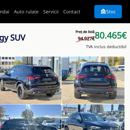
ndai
Auto rulate
Servicii
Contact
Stoc
Preț de listă
80.465€
ogy SUV
94.927€
TVA inclus deductibil