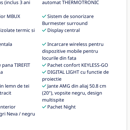
s (inclus 3 ani
automat THERMOTRONIC
rior MBUX
Sistem de sonorizare
Burmester surround
zolate termic si
Display central
ntala
Incarcare wireless pentru
dispozitive mobile pentru
locurile din fata
e pana TIREFIT
Pachet confort KEYLESS-GO
da
DIGITAL LIGHT cu functie de
proiectie
n lemn de tei
Jante AMG din aliaj 50.8 cm
tracit
(20"), vopsite negru, design
multispite
nterior
Pachet Night
gri Neva / negru