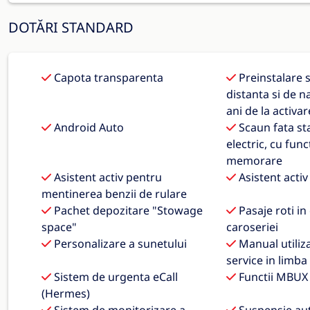
DOTĂRI STANDARD
Capota transparenta
Preinstalare se
distanta si de na
ani de la activar
Android Auto
Scaun fata st
electric, cu func
memorare
Asistent activ pentru
Asistent activ
mentinerea benzii de rulare
Pachet depozitare "Stowage
Pasaje roti in
space"
caroseriei
Personalizare a sunetului
Manual utiliza
service in limb
Sistem de urgenta eCall
Functii MBUX 
(Hermes)