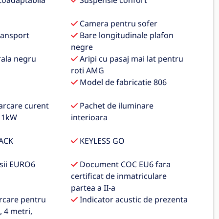
toadaptabila
Suspensie confort
Camera pentru sofer
ransport
Bare longitudinale plafon
negre
ala negru
Aripi cu pasaj mai lat pentru
roti AMG
Model de fabricatie 806
arcare curent
Pachet de iluminare
 11kW
interioara
ACK
KEYLESS GO
sii EURO6
Document COC EU6 fara
certificat de inmatriculare
partea a II-a
rcare pentru
Indicator acustic de prezenta
 4 metri,