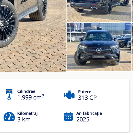
Cilindree
Putere
3
1.999 cm
313 CP
Kilometraj
An fabricație
3 km
2025