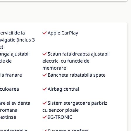
rvicii de la
Apple CarPlay
vigatie (inclus 3
e)
anga ajustabil
Scaun fata dreapta ajustabil
tie de
electric, cu functie de
memorare
 la franare
Bancheta rabatabila spate
 culoarea
Airbag central
re si evidenta
Sistem stergatoare parbriz
a romana
cu senzor ploaie
extinse
9G-TRONIC