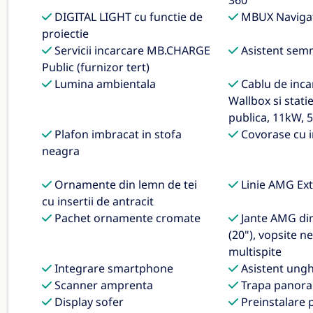
360°
DIGITAL LIGHT cu functie de
MBUX Naviga
proiectie
Servicii incarcare MB.CHARGE
Asistent semn
Public (furnizor tert)
Lumina ambientala
Cablu de inca
Wallbox si stati
publica, 11kW, 5
Plafon imbracat in stofa
Covorase cu i
neagra
Ornamente din lemn de tei
Linie AMG Ext
cu insertii de antracit
Pachet ornamente cromate
Jante AMG din 
(20"), vopsite n
multispite
Integrare smartphone
Asistent ungh
Scanner amprenta
Trapa panora
Display sofer
Preinstalare 