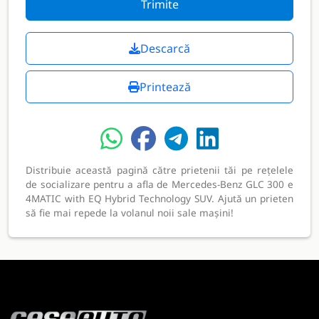
Trimite
Descarcă
Printează
Distribuie această pagină către prietenii tăi pe rețelele
de socializare pentru a afla de Mercedes-Benz GLC 300 e
4MATIC with EQ Hybrid Technology SUV. Ajută un prieten
să fie mai repede la volanul noii sale mașini!