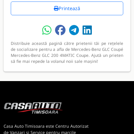
Printează
Distribuie această pagină către prietenii tăi pe rețelele
de socializare pentru a afla de Mercedes-Benz GLC Coupé
Mercedes-Benz GLC 200 4MATIC Coupe. Ajută un prieten
să fie mai repede la volanul noii sale mașini!
Casa Auto Timisoara este Centru Autorizat
de Vanzari si Service pentru marcile