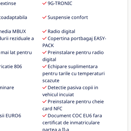
extinse
9G-TRONIC
toadaptabila
Suspensie confort
media MBUX
Radio digital
durii reziduale a
Copertina portbagaj EASY-
PACK
 mai lat pentru
Preinstalare pentru radio
digital
icatie 806
Echipare suplimentara
pentru tarile cu temperaturi
scazute
minare
Detectie pasiva copii in
vehicul incuiat
Preinstalare pentru cheie
card NFC
sii EURO6
Document COC EU6 fara
certificat de inmatriculare
partea a II-a