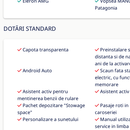
Eleron AMG
Vopsea MANU
Patagonia
DOTĂRI STANDARD
Capota transparenta
Preinstalare se
distanta si de na
ani de la activar
Android Auto
Scaun fata st
electric, cu func
memorare
Asistent activ pentru
Asistent activ
mentinerea benzii de rulare
Pachet depozitare "Stowage
Pasaje roti in
space"
caroseriei
Personalizare a sunetului
Manual utiliza
service in limb