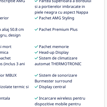
nscriptie AMG
Partea superioara a bordului
si a portierelor imbracate in
piele neagra cu aspect Nappa
erior
Pachet AMG Styling
aliaj 50.8 cm
Pachet Premium Plus
egru, design
i mort
Pachet memorie
mica
Head-up Display
pachet
Sistem de climatizare
s (inclus 3 ani
automat THERMOTRONIC
rior MBUX
Sistem de sonorizare
Burmester surround
zolate termic si
Display central
ntala
Incarcare wireless pentru
dispozitive mobile pentru