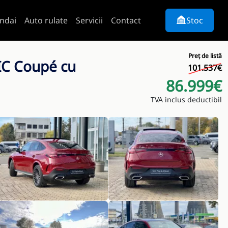
ndai
Auto rulate
Servicii
Contact
Stoc
Preț de listă
IC Coupé cu
101.537€
86.999€
TVA inclus deductibil