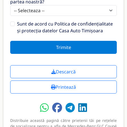
partea noastră?
Sunt de acord cu
Politica de confidențialitate
și protecția datelor Casa Auto Timișoara
Trimite
Descarcă
Printează
Distribuie această pagină către prietenii tăi pe rețelele
de socializare pentru a afla de Mercedes-Benz GLC Coupé