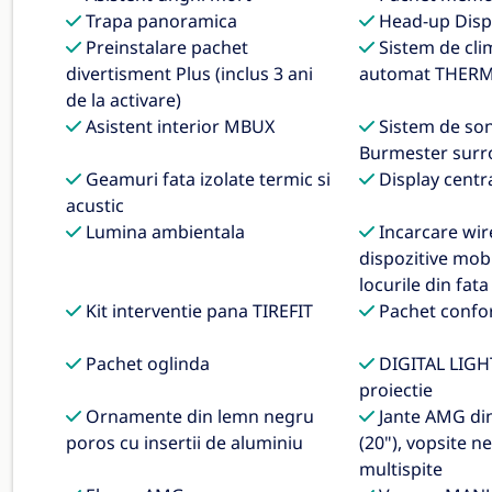
Trapa panoramica
Head-up Disp
Preinstalare pachet
Sistem de cli
divertisment Plus (inclus 3 ani
automat THER
de la activare)
Asistent interior MBUX
Sistem de son
Burmester sur
Geamuri fata izolate termic si
Display centr
acustic
Lumina ambientala
Incarcare wir
dispozitive mob
locurile din fata
Kit interventie pana TIREFIT
Pachet confo
Pachet oglinda
DIGITAL LIGHT
proiectie
Ornamente din lemn negru
Jante AMG din 
poros cu insertii de aluminiu
(20"), vopsite n
multispite