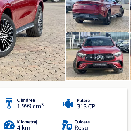
Cilindree
Putere
3
1.999 cm
313 CP
Kilometraj
Culoare
4 km
Rosu