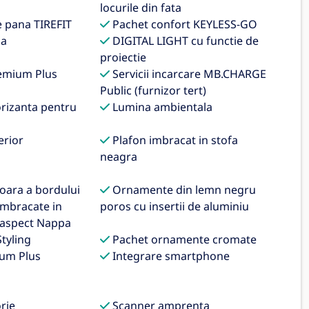
locurile din fata
e pana TIREFIT
Pachet confort KEYLESS-GO
da
DIGITAL LIGHT cu functie de
proiectie
emium Plus
Servicii incarcare MB.CHARGE
Public (furnizor tert)
orizanta pentru
Lumina ambientala
erior
Plafon imbracat in stofa
neagra
oara a bordului
Ornamente din lemn negru
 imbracate in
poros cu insertii de aluminiu
 aspect Nappa
tyling
Pachet ornamente cromate
um Plus
Integrare smartphone
rie
Scanner amprenta