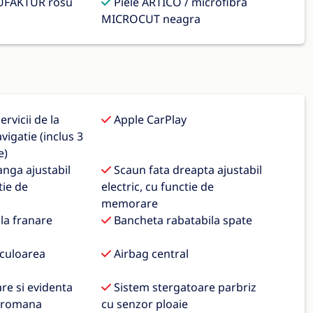
FAKTUR rosu
Piele ARTICO / microfibra
MICROCUT neagra
rvicii de la
Apple CarPlay
vigatie (inclus 3
e)
anga ajustabil
Scaun fata dreapta ajustabil
tie de
electric, cu functie de
memorare
 la franare
Bancheta rabatabila spate
 culoarea
Airbag central
re si evidenta
Sistem stergatoare parbriz
a romana
cu senzor ploaie