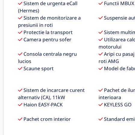
Sistem de urgenta eCall
Functii MBUX 
(Hermes)
Sistem de monitorizare a
Suspensie au
presiunii in roti
Protectie la transport
Sistem multi
Camera pentru sofer
Utilizarea cal
motorului
Consola centrala negru
Aripi cu pasaj
lucios
roti AMG
Scaune sport
Model de fabr
Sistem de incarcare curent
Pachet de ilu
alternativ (CA), 11kW
interioara
Haion EASY-PACK
KEYLESS GO
Pachet crom interior
Standard emi