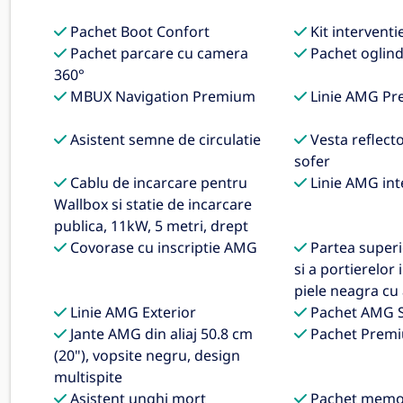
Pachet Boot Confort
Kit interventi
Pachet parcare cu camera
Pachet oglin
360°
MBUX Navigation Premium
Linie AMG Pr
Asistent semne de circulatie
Vesta reflect
sofer
Cablu de incarcare pentru
Linie AMG int
Wallbox si statie de incarcare
publica, 11kW, 5 metri, drept
Covorase cu inscriptie AMG
Partea superi
si a portierelor
piele neagra cu
Linie AMG Exterior
Pachet AMG S
Jante AMG din aliaj 50.8 cm
Pachet Premi
(20"), vopsite negru, design
multispite
Asistent unghi mort
Pachet memo