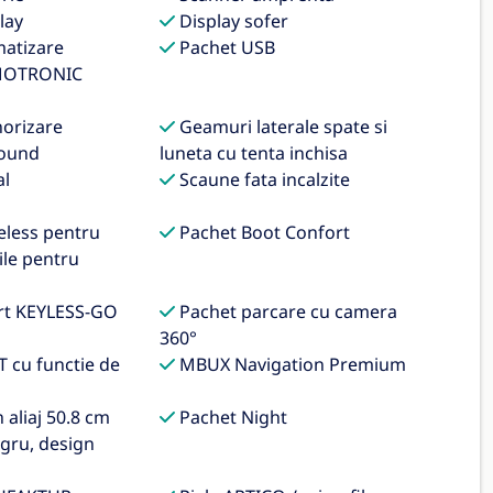
lay
Display sofer
matizare
Pachet USB
MOTRONIC
orizare
Geamuri laterale spate si
round
luneta cu tenta inchisa
al
Scaune fata incalzite
eless pentru
Pachet Boot Confort
ile pentru
rt KEYLESS-GO
Pachet parcare cu camera
360°
 cu functie de
MBUX Navigation Premium
aliaj 50.8 cm
Pachet Night
egru, design