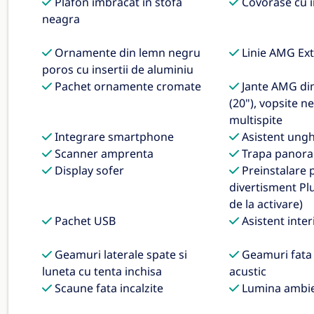
Plafon imbracat in stofa
Covorase cu i
neagra
Ornamente din lemn negru
Linie AMG Ext
poros cu insertii de aluminiu
Pachet ornamente cromate
Jante AMG din 
(20"), vopsite n
multispite
Integrare smartphone
Asistent ungh
Scanner amprenta
Trapa panora
Display sofer
Preinstalare 
divertisment Plu
de la activare)
Pachet USB
Asistent inte
Geamuri laterale spate si
Geamuri fata i
luneta cu tenta inchisa
acustic
Scaune fata incalzite
Lumina ambie