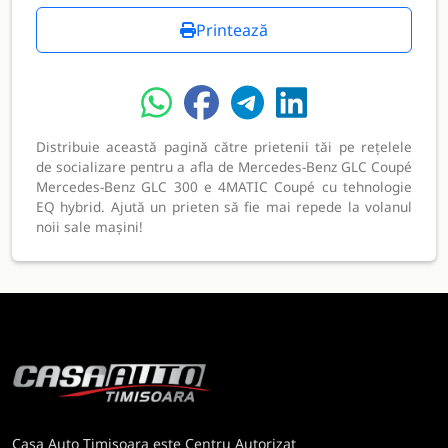
Printează
Distribuie această pagină către prietenii tăi pe rețelele
de socializare pentru a afla de Mercedes-Benz GLC Coupé
Mercedes-Benz GLC 300 e 4MATIC Coupé cu tehnologie
EQ hybrid. Ajută un prieten să fie mai repede la volanul
noii sale mașini!
Casa Auto Timisoara este Centru Autorizat