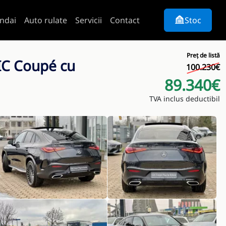
ndai
Auto rulate
Servicii
Contact
Stoc
Preț de listă
IC Coupé cu
100.230€
89.340€
TVA inclus deductibil