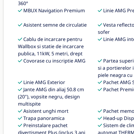
360°
MBUX Navigation Premium
Linie AMG Pr
Asistent semne de circulatie
Vesta reflect
sofer
Cablu de incarcare pentru
Linie AMG int
Wallbox si statie de incarcare
publica, 11kW, 5 metri, drept
Covorase cu inscriptie AMG
Partea superi
si a portierelor
piele neagra cu
Linie AMG Exterior
Pachet AMG S
Jante AMG din aliaj 50.8 cm
Pachet Premi
(20"), vopsite negru, design
multispite
Asistent unghi mort
Pachet memo
Trapa panoramica
Head-up Disp
Preinstalare pachet
Sistem de cli
divertisment Plus (inclus 3 ani
automat THER