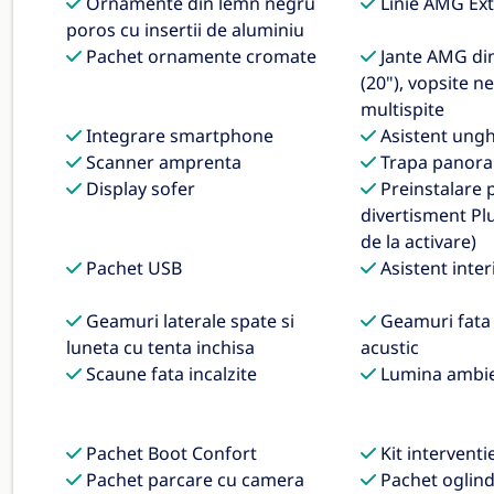
Ornamente din lemn negru
Linie AMG Ext
poros cu insertii de aluminiu
Pachet ornamente cromate
Jante AMG din 
(20"), vopsite n
multispite
Integrare smartphone
Asistent ungh
Scanner amprenta
Trapa panora
Display sofer
Preinstalare 
divertisment Plu
de la activare)
Pachet USB
Asistent inte
Geamuri laterale spate si
Geamuri fata i
luneta cu tenta inchisa
acustic
Scaune fata incalzite
Lumina ambie
Pachet Boot Confort
Kit interventi
Pachet parcare cu camera
Pachet oglin