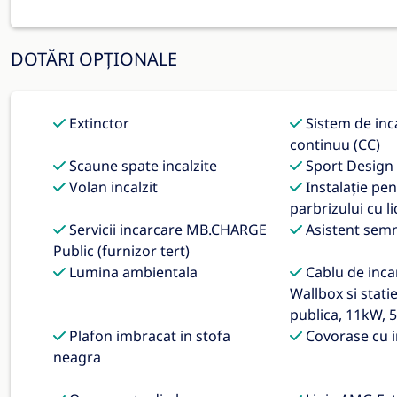
DOTĂRI OPȚIONALE
Extinctor
Sistem de inc
continuu (CC)
Scaune spate incalzite
Sport Design
Volan incalzit
Instalaţie pen
parbrizului cu li
Servicii incarcare MB.CHARGE
Asistent semn
Public (furnizor tert)
Lumina ambientala
Cablu de inca
Wallbox si stati
publica, 11kW, 5
Plafon imbracat in stofa
Covorase cu i
neagra