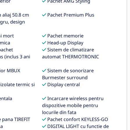
erior
Pachet AMG Styling
aliaj 50.8 cm
Pachet Premium Plus
egru, design
i mort
Pachet memorie
mica
Head-up Display
pachet
Sistem de climatizare
s (inclus 3 ani
automat THERMOTRONIC
rior MBUX
Sistem de sonorizare
Burmester surround
zolate termic si
Display central
ntala
Incarcare wireless pentru
dispozitive mobile pentru
locurile din fata
e pana TIREFIT
Pachet confort KEYLESS-GO
da
DIGITAL LIGHT cu functie de