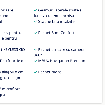
orizare
Geamuri laterale spate si
round
luneta cu tenta inchisa
al
Scaune fata incalzite
eless pentru
Pachet Boot Confort
ile pentru
rt KEYLESS-GO
Pachet parcare cu camera
360°
 cu functie de
MBUX Navigation Premium
aliaj 50.8 cm
Pachet Night
egru, design
/ microfibra
gra