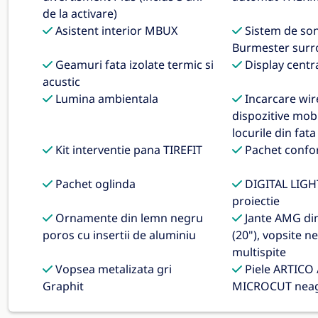
de la activare)
Asistent interior MBUX
Sistem de son
Burmester sur
Geamuri fata izolate termic si
Display centr
acustic
Lumina ambientala
Incarcare wir
dispozitive mob
locurile din fata
Kit interventie pana TIREFIT
Pachet confo
Pachet oglinda
DIGITAL LIGHT
proiectie
Ornamente din lemn negru
Jante AMG din 
poros cu insertii de aluminiu
(20"), vopsite n
multispite
Vopsea metalizata gri
Piele ARTICO 
Graphit
MICROCUT nea