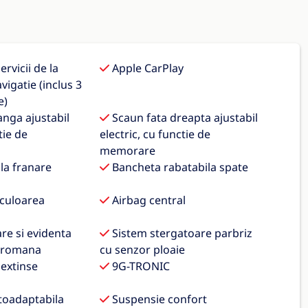
rvicii de la
Apple CarPlay
vigatie (inclus 3
e)
anga ajustabil
Scaun fata dreapta ajustabil
tie de
electric, cu functie de
memorare
 la franare
Bancheta rabatabila spate
 culoarea
Airbag central
re si evidenta
Sistem stergatoare parbriz
a romana
cu senzor ploaie
extinse
9G-TRONIC
toadaptabila
Suspensie confort