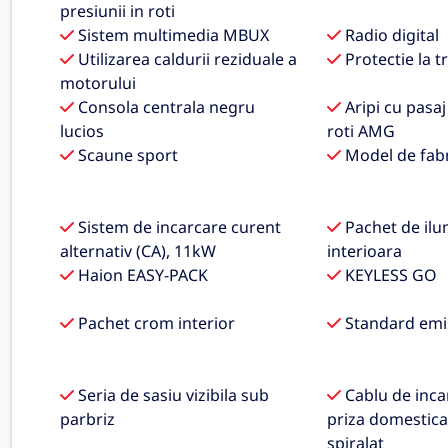
presiunii in roti
Sistem multimedia MBUX
Radio digital
Utilizarea caldurii reziduale a
Protectie la t
motorului
Consola centrala negru
Aripi cu pasaj
lucios
roti AMG
Scaune sport
Model de fabr
Sistem de incarcare curent
Pachet de ilu
alternativ (CA), 11kW
interioara
Haion EASY-PACK
KEYLESS GO
Pachet crom interior
Standard emi
Seria de sasiu vizibila sub
Cablu de inca
parbriz
priza domestica,
spiralat