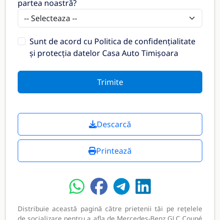
partea noastră?
Sunt de acord cu
Politica de confidențialitate
și protecția datelor Casa Auto Timișoara
Trimite
Descarcă
Printează
Distribuie această pagină către prietenii tăi pe rețelele
de socializare pentru a afla de Mercedes-Benz GLC Coupé