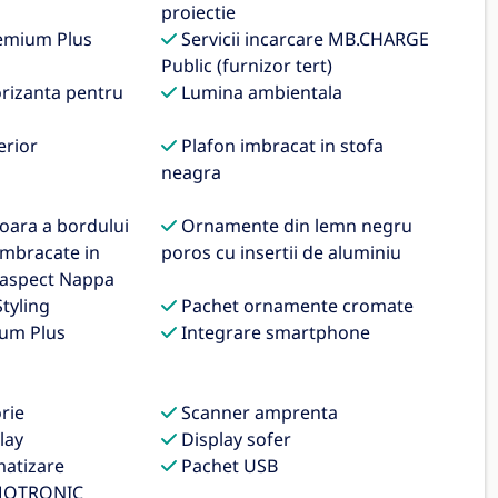
proiectie
emium Plus
Servicii incarcare MB.CHARGE
Public (furnizor tert)
orizanta pentru
Lumina ambientala
erior
Plafon imbracat in stofa
neagra
oara a bordului
Ornamente din lemn negru
 imbracate in
poros cu insertii de aluminiu
 aspect Nappa
tyling
Pachet ornamente cromate
um Plus
Integrare smartphone
rie
Scanner amprenta
lay
Display sofer
matizare
Pachet USB
MOTRONIC