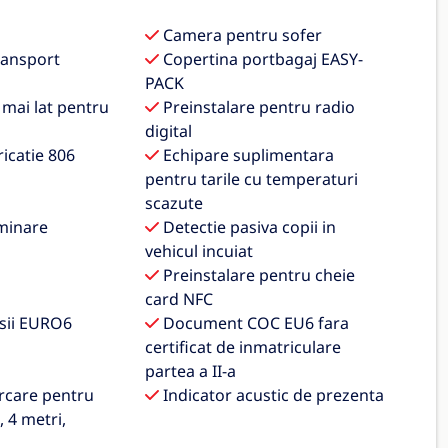
Camera pentru sofer
ransport
Copertina portbagaj EASY-
PACK
 mai lat pentru
Preinstalare pentru radio
digital
icatie 806
Echipare suplimentara
pentru tarile cu temperaturi
scazute
minare
Detectie pasiva copii in
vehicul incuiat
Preinstalare pentru cheie
card NFC
sii EURO6
Document COC EU6 fara
certificat de inmatriculare
partea a II-a
rcare pentru
Indicator acustic de prezenta
 4 metri,