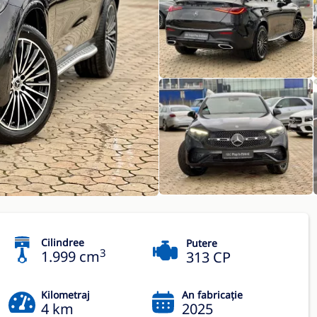
Cilindree
Putere
3
1.999 cm
313 CP
Kilometraj
An fabricație
4 km
2025