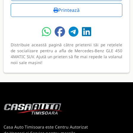
Printează
Distribuie această pagină către prietenii tăi pe rețelele
de socializare pentru a afla de Mercedes-Benz GLE 450
4MATIC SUV. Ajută un prieten să fie mai repede la volanul
noii sale mașini!
Casa Auto Timisoara este Centru Autorizat