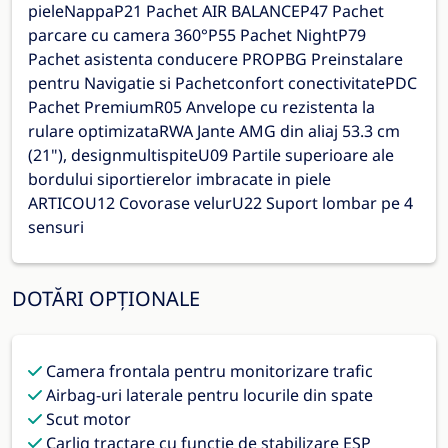
pieleNappaP21 Pachet AIR BALANCEP47 Pachet
parcare cu camera 360°P55 Pachet NightP79
Pachet asistenta conducere PROPBG Preinstalare
pentru Navigatie si Pachetconfort conectivitatePDC
Pachet PremiumR05 Anvelope cu rezistenta la
rulare optimizataRWA Jante AMG din aliaj 53.3 cm
(21"), designmultispiteU09 Partile superioare ale
bordului siportierelor imbracate in piele
ARTICOU12 Covorase velurU22 Suport lombar pe 4
sensuri
DOTĂRI OPȚIONALE
Camera frontala pentru monitorizare trafic
Airbag-uri laterale pentru locurile din spate
Scut motor
Carlig tractare cu functie de stabilizare ESP