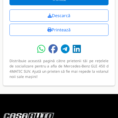
Descarcă
Printează
Distribuie această pagină către prietenii tăi pe rețelele
de socializare pentru a afla de Mercedes-Benz GLE 450 d
4MATIC SUV. Ajută un prieten să fie mai repede la volanul
noii sale mașini!