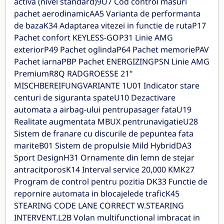
activa (nivel standard)9U7 Cod control masuri
pachet aerodinamicAA5 Varianta de performanta
de bazaK34 Adaptarea vitezei in functie de rutaP17
Pachet confort KEYLESS-GOP31 Linie AMG
exteriorP49 Pachet oglindaP64 Pachet memoriePAV
Pachet iarnaPBP Pachet ENERGIZINGPSN Linie AMG
PremiumR8Q RADGROESSE 21"
MISCHBEREIFUNGVARIANTE 1U01 Indicator stare
centuri de siguranta spateU10 Dezactivare
automata a airbag-ului pentrupasager fataU19
Realitate augmentata MBUX pentrunavigatieU28
Sistem de franare cu discurile de pepuntea fata
mariteB01 Sistem de propulsie Mild HybridDA3
Sport DesignH31 Ornamente din lemn de stejar
antracitporosK14 Interval service 20,000 KMK27
Program de control pentru pozitia DK33 Functie de
repornire automata in blocajelede traficK45
STEARING CODE LANE CORRECT W.STEARING
INTERVENT.L2B Volan multifunctional imbracat in