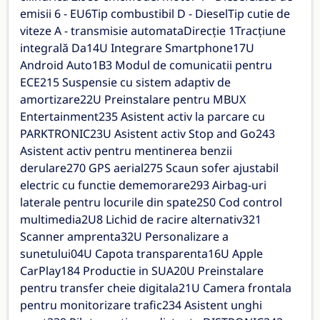
emisii 6 - EU6Tip combustibil D - DieselTip cutie de
viteze A - transmisie automataDirecție 1Tracțiune
integrală Da14U Integrare Smartphone17U
Android Auto1B3 Modul de comunicatii pentru
ECE215 Suspensie cu sistem adaptiv de
amortizare22U Preinstalare pentru MBUX
Entertainment235 Asistent activ la parcare cu
PARKTRONIC23U Asistent activ Stop and Go243
Asistent activ pentru mentinerea benzii
derulare270 GPS aerial275 Scaun sofer ajustabil
electric cu functie dememorare293 Airbag-uri
laterale pentru locurile din spate2S0 Cod control
multimedia2U8 Lichid de racire alternativ321
Scanner amprenta32U Personalizare a
sunetului04U Capota transparenta16U Apple
CarPlay184 Productie in SUA20U Preinstalare
pentru transfer cheie digitala21U Camera frontala
pentru monitorizare trafic234 Asistent unghi