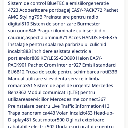
Sistem de control BlueTEC a emisiilorgeneratie
4723 Acoperitoare portbagaj EASY-PACK772 Pachet
AMG Styling79B Preinstalare pentru radio
digital810 Sistem de sonorizare Burmester
surround846 Praguri iluminate cu insertii din
cauciuc,aspect aluminiu871 Acces HANDS-FREE875
Instalaţie pentru spalarea parbrizului culichid
incalzit883 Inchidere asistata electric a
portierelor889 KEYLESS-GO890 Haion EASY-
PACK901 Pachet Crom interior927 Emisii standard
EU6B12 Trusa de scule pentru schimbarea rotii33B
Manual utilizare si evidenta service inlimba
romana351 Sistem de apel de urgenta Mercedes-
Benz362 Modul comunicatii (LTE) pentru
utilizareaserviciilor Mercedes me connect367
Preinstalare pentru Live Traffic Information413
Trapa panoramica443 Volan incalzit463 Head-up-
Display481 Scut motor500 Oglinzi exterioare
rabatabile electric502 Update-uri gratuite pentru