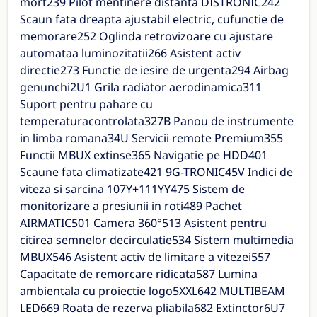
mort239 Pilot mentinere distanta DISTRONIC242
Scaun fata dreapta ajustabil electric, cufunctie de
memorare252 Oglinda retrovizoare cu ajustare
automataa luminozitatii266 Asistent activ
directie273 Functie de iesire de urgenta294 Airbag
genunchi2U1 Grila radiator aerodinamica311
Suport pentru pahare cu
temperaturacontrolata327B Panou de instrumente
in limba romana34U Servicii remote Premium355
Functii MBUX extinse365 Navigatie pe HDD401
Scaune fata climatizate421 9G-TRONIC45V Indici de
viteza si sarcina 107Y+111YY475 Sistem de
monitorizare a presiunii in roti489 Pachet
AIRMATIC501 Camera 360°513 Asistent pentru
citirea semnelor decirculatie534 Sistem multimedia
MBUX546 Asistent activ de limitare a vitezei557
Capacitate de remorcare ridicata587 Lumina
ambientala cu proiectie logo5XXL642 MULTIBEAM
LED669 Roata de rezerva pliabila682 Extinctor6U7