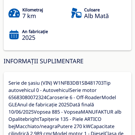
Kilometraj
Culoare
7 km
Alb Mată
An fabricație
2025
INFORMAȚII SUPLIMENTARE
Serie de șasiu (VIN) W1NFB3DB1SB481703Tip
autovehicul 0 - AutovehiculSerie motor
65683080072324Caroserie 6 - Off-RoaderModel
GLEAnul de fabricație 2025Dată finală
10/06/2025Vopsea 885 - VopseaMANUFAKTUR alb
OpalitebrightTapițerie 135 - Piele ARTICO
bejMacchiato/neagraPutere 270 kWCapacitate
cilindrică 2.989 cmcModel motor 1 - DieselClasa de