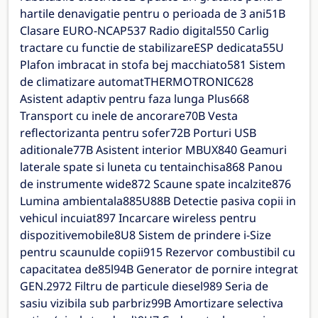
hartile denavigatie pentru o perioada de 3 ani51B
Clasare EURO-NCAP537 Radio digital550 Carlig
tractare cu functie de stabilizareESP dedicata55U
Plafon imbracat in stofa bej macchiato581 Sistem
de climatizare automatTHERMOTRONIC628
Asistent adaptiv pentru faza lunga Plus668
Transport cu inele de ancorare70B Vesta
reflectorizanta pentru sofer72B Porturi USB
aditionale77B Asistent interior MBUX840 Geamuri
laterale spate si luneta cu tentainchisa868 Panou
de instrumente wide872 Scaune spate incalzite876
Lumina ambientala885U88B Detectie pasiva copii in
vehicul incuiat897 Incarcare wireless pentru
dispozitivemobile8U8 Sistem de prindere i-Size
pentru scaunulde copii915 Rezervor combustibil cu
capacitatea de85l94B Generator de pornire integrat
GEN.2972 Filtru de particule diesel989 Seria de
sasiu vizibila sub parbriz99B Amortizare selectiva