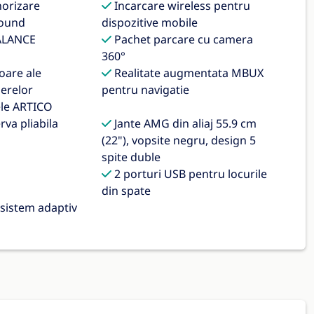
orizare
Incarcare wireless pentru
round
dispozitive mobile
ALANCE
Pachet parcare cu camera
360°
oare ale
Realitate augmentata MBUX
ierelor
pentru navigatie
ele ARTICO
va pliabila
Jante AMG din aliaj 55.9 cm
(22"), vopsite negru, design 5
spite duble
2 porturi USB pentru locurile
din spate
sistem adaptiv