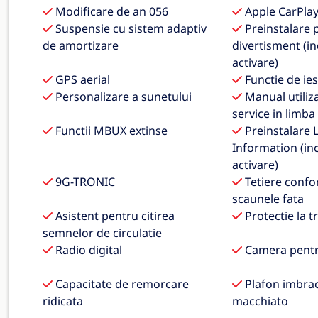
Modificare de an 056
Apple CarPla
Suspensie cu sistem adaptiv
Preinstalare 
de amortizare
divertisment (in
activare)
GPS aerial
Functie de ie
Personalizare a sunetului
Manual utiliza
service in limb
Functii MBUX extinse
Preinstalare L
Information (inc
activare)
9G-TRONIC
Tetiere confo
scaunele fata
Asistent pentru citirea
Protectie la t
semnelor de circulatie
Radio digital
Camera pentr
Capacitate de remorcare
Plafon imbraca
ridicata
macchiato