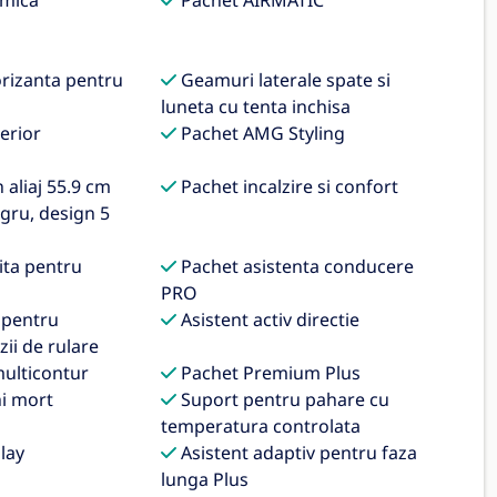
mica
Pachet AIRMATIC
orizanta pentru
Geamuri laterale spate si
luneta cu tenta inchisa
erior
Pachet AMG Styling
aliaj 55.9 cm
Pachet incalzire si confort
egru, design 5
ita pentru
Pachet asistenta conducere
PRO
 pentru
Asistent activ directie
ii de rulare
ulticontur
Pachet Premium Plus
i mort
Suport pentru pahare cu
temperatura controlata
lay
Asistent adaptiv pentru faza
lunga Plus