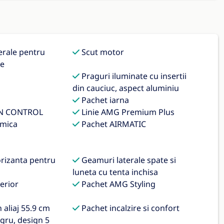
erale pentru
Scut motor
te
Praguri iluminate cu insertii
din cauciuc, aspect aluminiu
Pachet iarna
N CONTROL
Linie AMG Premium Plus
mica
Pachet AIRMATIC
orizanta pentru
Geamuri laterale spate si
luneta cu tenta inchisa
erior
Pachet AMG Styling
aliaj 55.9 cm
Pachet incalzire si confort
egru, design 5