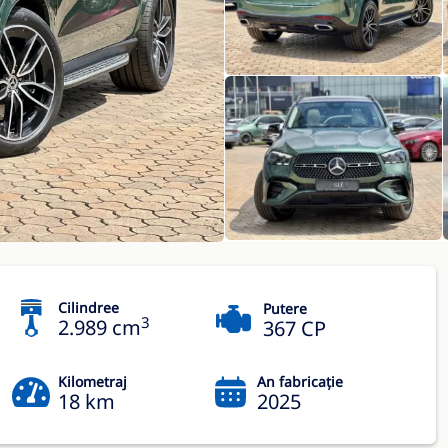
Cilindree
Putere
3
2.989 cm
367 CP
Kilometraj
An fabricație
18 km
2025