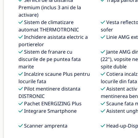
Servicii de la distanta
Trapa panora
Premium (inclus 3 ani de la
activare)
Sistem de climatizare
Vesta reflect
automat THERMOTRONIC
sofer
Inchidere asistata electric a
Linie AMG ext
portierelor
Sistem de franare cu
Jante AMG din 
discurile de pe puntea fata
(22"), vopsite n
marite
spite duble
Incalzire scaune Plus pentru
Cotiera incalz
locurile fata
locurile din fata
Pilot mentinere distanta
Asistent activ
DISTRONIC
mentinerea benz
Pachet ENERGIZING Plus
Scaune fata m
Integrare Smartphone
Asistent ungh
Scanner amprenta
Head-up-Disp