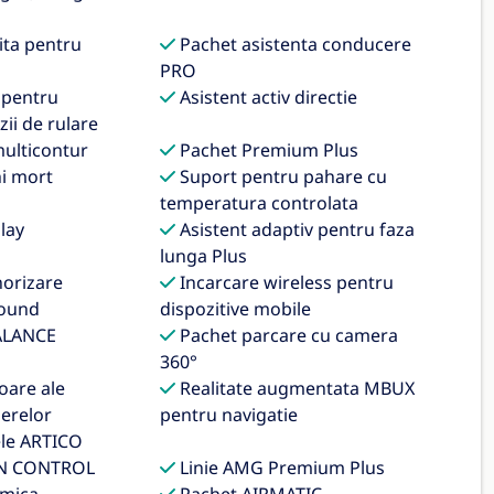
ita pentru
Pachet asistenta conducere
PRO
 pentru
Asistent activ directie
ii de rulare
ulticontur
Pachet Premium Plus
i mort
Suport pentru pahare cu
temperatura controlata
lay
Asistent adaptiv pentru faza
lunga Plus
orizare
Incarcare wireless pentru
round
dispozitive mobile
ALANCE
Pachet parcare cu camera
360°
oare ale
Realitate augmentata MBUX
ierelor
pentru navigatie
ele ARTICO
N CONTROL
Linie AMG Premium Plus