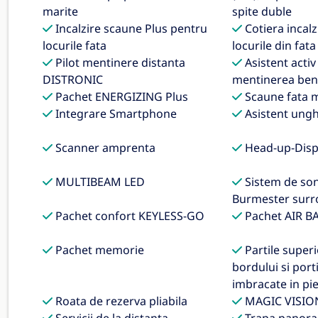
marite
spite duble
Incalzire scaune Plus pentru
Cotiera incalz
locurile fata
locurile din fata
Pilot mentinere distanta
Asistent activ
DISTRONIC
mentinerea benz
Pachet ENERGIZING Plus
Scaune fata m
Integrare Smartphone
Asistent ungh
Scanner amprenta
Head-up-Disp
MULTIBEAM LED
Sistem de son
Burmester sur
Pachet confort KEYLESS-GO
Pachet AIR B
Pachet memorie
Partile superi
bordului si port
imbracate in pi
Roata de rezerva pliabila
MAGIC VISIO