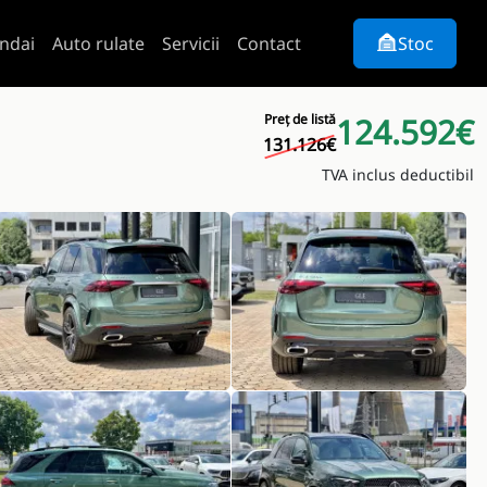
ndai
Auto rulate
Servicii
Contact
Stoc
Preț de listă
124.592€
131.126€
TVA inclus deductibil