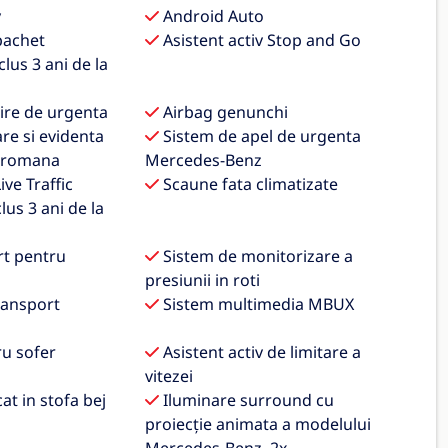
y
Android Auto
pachet
Asistent activ Stop and Go
clus 3 ani de la
sire de urgenta
Airbag genunchi
re si evidenta
Sistem de apel de urgenta
a romana
Mercedes-Benz
ive Traffic
Scaune fata climatizate
lus 3 ani de la
rt pentru
Sistem de monitorizare a
presiunii in roti
ransport
Sistem multimedia MBUX
u sofer
Asistent activ de limitare a
vitezei
t in stofa bej
Iluminare surround cu
proiecție animata a modelului