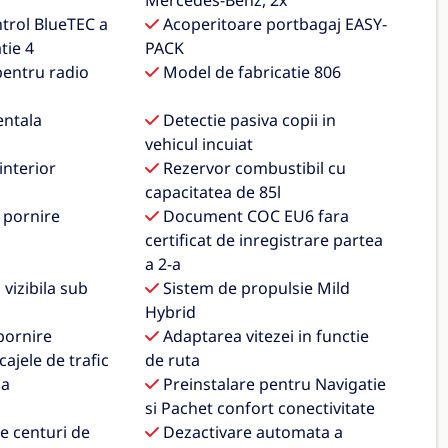
Mercedes-Benz, 2x
trol BlueTEC a
Acoperitoare portbagaj EASY-
tie 4
PACK
pentru radio
Model de fabricatie 806
ntala
Detectie pasiva copii in
vehicul incuiat
nterior
Rezervor combustibil cu
capacitatea de 85l
 pornire
Document COC EU6 fara
certificat de inregistrare partea
a 2-a
 vizibila sub
Sistem de propulsie Mild
Hybrid
pornire
Adaptarea vitezei in functie
ajele de trafic
de ruta
da
Preinstalare pentru Navigatie
si Pachet confort conectivitate
e centuri de
Dezactivare automata a