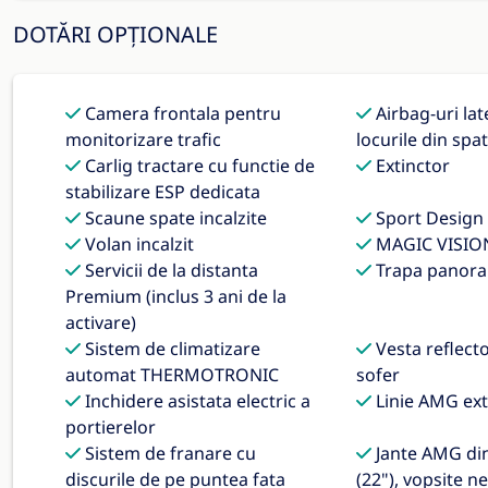
DOTĂRI OPȚIONALE
Camera frontala pentru
Airbag-uri lat
monitorizare trafic
locurile din spa
Carlig tractare cu functie de
Extinctor
stabilizare ESP dedicata
Scaune spate incalzite
Sport Design
Volan incalzit
MAGIC VISIO
Servicii de la distanta
Trapa panora
Premium (inclus 3 ani de la
activare)
Sistem de climatizare
Vesta reflect
automat THERMOTRONIC
sofer
Inchidere asistata electric a
Linie AMG ext
portierelor
Sistem de franare cu
Jante AMG din 
discurile de pe puntea fata
(22"), vopsite n