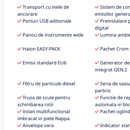
Transport cu inele de
Sistem de con
ancorare
emisiilor genera
Porturi USB aditionale
Preinstalare 
digital
Panou de instrumente wide
Lumina ambie
Haion EASY-PACK
Pachet Crom i
Emisii standard EU6
Generator de
integrat GEN.2
Filtru de particule diesel
Seria de sasiu
parbriz
Trusa de scule pentru
Functie de re
schimbarea rotii
automata in bloc
Volan multifunctional
Pachet oglin
imbracat in piele Nappa
Anvelope vara
Indicator star