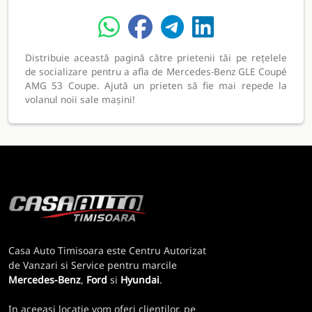
Distribuie această pagină către prietenii tăi pe rețelele
de socializare pentru a afla de Mercedes-Benz GLE Coupé
AMG 53 Coupe. Ajută un prieten să fie mai repede la
volanul noii sale mașini!
Casa Auto Timisoara este Centru Autorizat
de Vanzari si Service pentru marcile
Mercedes-Benz
,
Ford
si
Hyundai
.
In aceeasi locatie vom oferi clientilor, pe