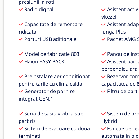
presiunii in roti
Radio digital
Asistent activ
vitezei
Capacitate de remorcare
Asistent adap
ridicata
lunga Plus
Porturi USB aditionale
Pachet AMG S
Model de fabricatie 803
Panou de ins
Haion EASY-PACK
Asistent parc
perpendiculara
Preinstalare aer conditionat
Rezervor comb
pentru tarile cu clima calda
capacitatea de 8
Generator de pornire
Filtru de part
integrat GEN.1
Seria de sasiu vizibila sub
Sistem de pro
parbriz
Hybrid
Sistem de evacuare cu doua
Functie de re
terminatii
automata in bloc