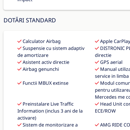
DOTĂRI STANDARD
Calculator Airbag
Apple CarPla
Suspensie cu sistem adaptiv
DISTRONIC PL
de amortizare
directie
Asistent activ directie
GPS aerial
Airbag genunchi
Manual utiliza
service in limb
Functii MBUX extinse
Modul comunic
pentru utilizarea
Mercedes me c
Preinstalare Live Traffic
Head Unit con
Information (inclus 3 ani de la
ECE/ROW
activare)
Sistem de monitorizare a
AMG RIDE C