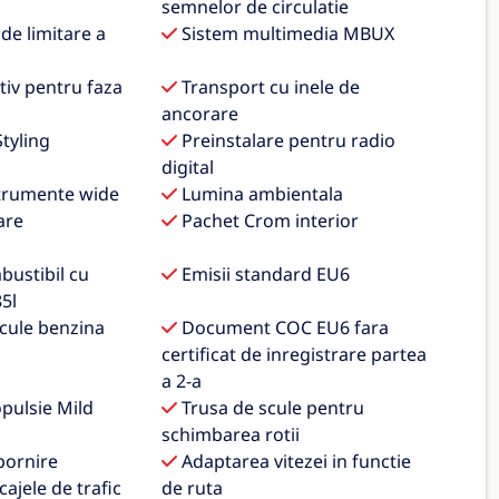
semnelor de circulatie
 de limitare a
Sistem multimedia MBUX
tiv pentru faza
Transport cu inele de
ancorare
tyling
Preinstalare pentru radio
digital
trumente wide
Lumina ambientala
are
Pachet Crom interior
ustibil cu
Emisii standard EU6
5l
icule benzina
Document COC EU6 fara
certificat de inregistrare partea
a 2-a
pulsie Mild
Trusa de scule pentru
schimbarea rotii
pornire
Adaptarea vitezei in functie
ajele de trafic
de ruta