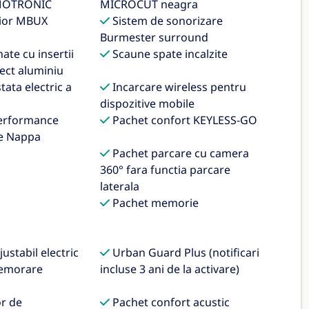
MOTRONIC
MICROCUT neagra
rior MBUX
Sistem de sonorizare
Burmester surround
ate cu insertii
Scaune spate incalzite
pect aluminiu
tata electric a
Incarcare wireless pentru
dispozitive mobile
erformance
Pachet confort KEYLESS-GO
le Nappa
Pachet parcare cu camera
360° fara functia parcare
laterala
Pachet memorie
ustabil electric
Urban Guard Plus (notificari
memorare
incluse 3 ani de la activare)
or de
Pachet confort acustic