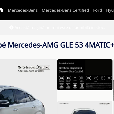
Mercedes-Benz
Mercedes-Benz Certified
Ford
Hyu
Această mașină nu mai este disponibilă în stoc.
pé Mercedes-AMG GLE 53 4MATIC