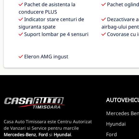
Pachet de asistenta la
Pachet oglin
conducere PLUS
Indicator stare centuri de
Dezactivare 
siguranta spate
airbag-ului pen
Suport lombar pe 4 sensuri
Covorase cu i
Eleron AMG ingust
AUTOVEHIC
Mercedes Be
Casa Auto Timisoara este Centru Autorizat
Hyundai
de Vanzari si Service pentru marcile
Ford
Mercedes-Benz
,
Ford
si
Hyundai
.