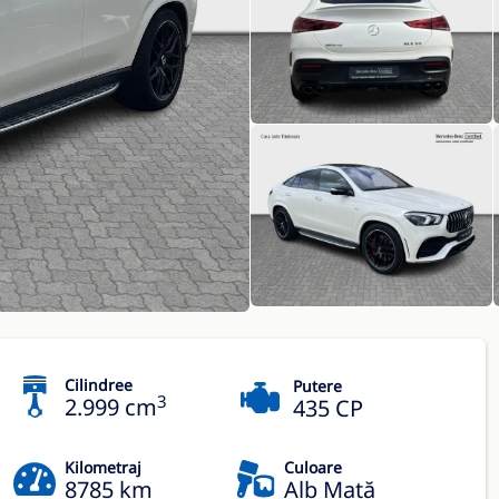
Cilindree
Putere
3
2.999 cm
435 CP
Kilometraj
Culoare
8785 km
Alb Mată