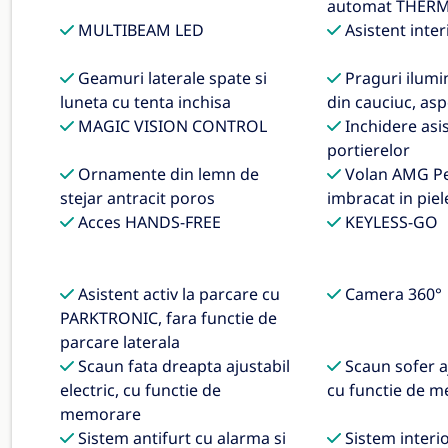
automat THER
MULTIBEAM LED
Asistent inte
Geamuri laterale spate si
Praguri ilumin
luneta cu tenta inchisa
din cauciuc, as
MAGIC VISION CONTROL
Inchidere asis
portierelor
Ornamente din lemn de
Volan AMG P
stejar antracit poros
imbracat in pie
Acces HANDS-FREE
KEYLESS-GO
Asistent activ la parcare cu
Camera 360°
PARKTRONIC, fara functie de
parcare laterala
Scaun fata dreapta ajustabil
Scaun sofer aj
electric, cu functie de
cu functie de 
memorare
Sistem antifurt cu alarma si
Sistem interi