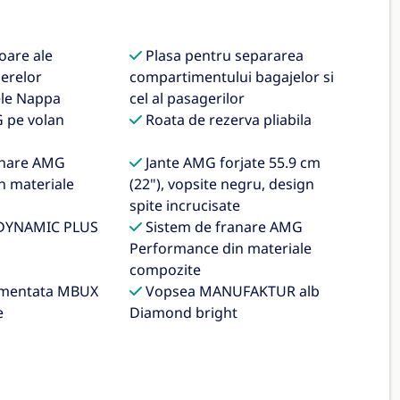
oare ale
Plasa pentru separarea
ierelor
compartimentului bagajelor si
ele Nappa
cel al pasagerilor
 pe volan
Roata de rezerva pliabila
anare AMG
Jante AMG forjate 55.9 cm
n materiale
(22"), vopsite negru, design
spite incrucisate
DYNAMIC PLUS
Sistem de franare AMG
Performance din materiale
compozite
gmentata MBUX
Vopsea MANUFAKTUR alb
e
Diamond bright