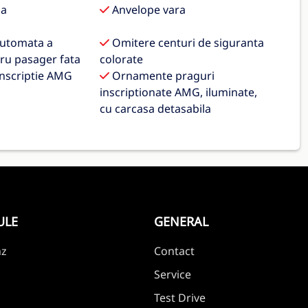
da
Anvelope vara
automata a
Omitere centuri de siguranta
tru pasager fata
colorate
nscriptie AMG
Ornamente praguri
inscriptionate AMG, iluminate,
cu carcasa detasabila
ULE
GENERAL
nz
Contact
Service
Test Drive