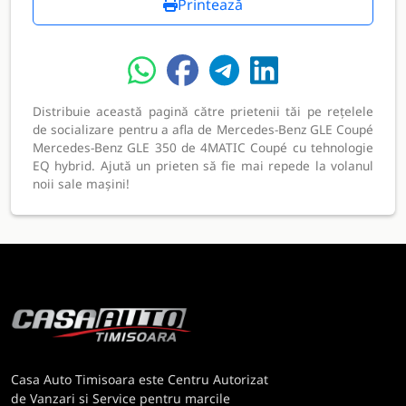
Printează
Distribuie această pagină către prietenii tăi pe rețelele
de socializare pentru a afla de Mercedes-Benz GLE Coupé
Mercedes-Benz GLE 350 de 4MATIC Coupé cu tehnologie
EQ hybrid. Ajută un prieten să fie mai repede la volanul
noii sale mașini!
Casa Auto Timisoara este Centru Autorizat
de Vanzari si Service pentru marcile