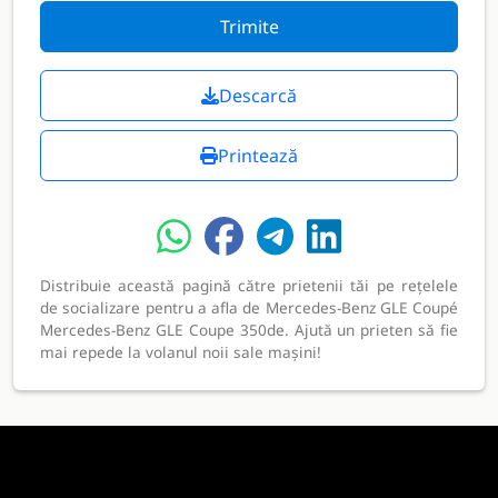
Trimite
Descarcă
Printează
Distribuie această pagină către prietenii tăi pe rețelele
de socializare pentru a afla de Mercedes-Benz GLE Coupé
Mercedes-Benz GLE Coupe 350de. Ajută un prieten să fie
mai repede la volanul noii sale mașini!