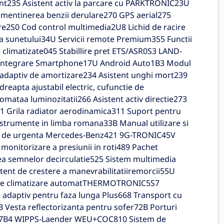
nt235 Asistent activ la parcare cu PARKTRONIC23U
u mentinerea benzii derulare270 GPS aerial275
re2S0 Cod control multimedia2U8 Lichid de racire
a sunetului34U Servicii remote Premium355 Functii
limatizate045 Stabillire pret ETS/ASR0S3 LAND-
ntegrare Smartphone17U Android Auto1B3 Modul
 adaptiv de amortizare234 Asistent unghi mort239
eapta ajustabil electric, cufunctie de
mataa luminozitatii266 Asistent activ directie273
1 Grila radiator aerodinamica311 Suport pentru
trumente in limba romana33B Manual utilizare si
el de urgenta Mercedes-Benz421 9G-TRONIC45V
 monitorizare a presiunii in roti489 Pachet
ea semnelor decirculatie525 Sistem multimedia
stent de crestere a manevrabilitatiiremorcii55U
m de climatizare automatTHERMOTRONIC5S7
daptiv pentru faza lunga Plus668 Transport cu
 Vesta reflectorizanta pentru sofer72B Porturi
ital7B4 WIPPS-Laender WEU+COC810 Sistem de