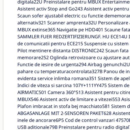
digitala22U Preinstalare pentru MBUX Entertainme
Asistent activ Stop and Go243 Asistent activ pentr
Scaun sofer ajustabil electric cu functie dememora
alternativ321 Scanner amprenta32U Personalizare 
MBUX extinse365 Navigatie pe HDD401 Scaune fata c
SAMMLER FUER REDZERTIFIZIERUNGF. HU ECE14U I
de comunicatii pentru ECE215 Suspensie cu sistem
Pilot mentinere distanta DISTRONIC242 Scaun fata dr
memorare252 Oglinda retrovizoare cu ajustare auto
Functie de iesire de urgenta294 Airbag genunchi2U
pahare cu temperaturacontrolata327B Panou de ins
evidenta service inlimba romana351 Sistem de ap
Indici de viteza si sarcina 107Y+111YY475 Sistem de
AIRMATIC501 Camera 360°513 Asistent pentru citir
MBUX546 Asistent activ de limitare a vitezei553 Asi
Plafon imbracat in stofa bej macchiato581 Siste
ABGASANLAGE MIT 2-SENSOREN PAKET628 Asistent a
inele de ancorare6P5 Cod de control vanzari 47570B
USB aditionale79B Preinstalare pentru radio dig