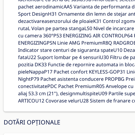
pachet aerodinamicAA5 Varianta de performanta d
Sport DesignH31 Ornamente din lemn de stejar a
dezactivareasenzorului de ploaieK31 Control zgomo
rutaL Volan pe partea stangaLS0 Nivel de incarca
cu camera 360°P53 ENERGIZING AIR CONTROLP64 P
ENERGIZINGPSN Linie AMG PremiumR8Q RADGROE
Indicator stare centuri de siguranta spateU10 Dez
fataU22 Suport lombar pe 4 sensuriU30 Filtru de p
pozitia DK33 Functie de repornire automata in bloca
pieleNappaP17 Pachet confort KEYLESS-GOP31 Lini
NightP79 Pachet asistenta conducere PROPBG Prein
conectivitatePDC Pachet PremiumR05 Anvelope cu r
aliaj 53.3 cm (21"), designmultispiteU09 Partile sup
ARTICOU12 Covorase velurU28 Sistem de franare cu
DOTĂRI OPȚIONALE