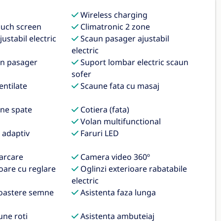
Wireless charging
ouch screen
Climatronic 2 zone
ustabil electric
Scaun pasager ajustabil
electric
un pasager
Suport lombar electric scaun
sofer
entilate
Scaune fata cu masaj
une spate
Cotiera (fata)
Volan multifunctional
 adaptiv
Faruri LED
parcare
Camera video 360º
oare cu reglare
Oglinzi exterioare rabatabile
electric
oastere semne
Asistenta faza lunga
une roti
Asistenta ambuteiaj