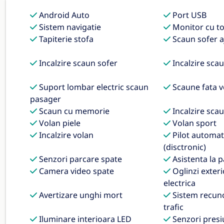
Android Auto
Port USB
Sistem navigatie
Monitor cu t
Tapiterie stofa
Scaun sofer aj
Incalzire scaun sofer
Incalzire sca
Suport lombar electric scaun
Scaune fata v
pasager
Scaun cu memorie
Incalzire sca
Volan piele
Volan sport
Incalzire volan
Pilot automat
(disctronic)
Senzori parcare spate
Asistenta la 
Camera video spate
Oglinzi exteri
electrica
Avertizare unghi mort
Sistem recun
trafic
Iluminare interioara LED
Senzori presi