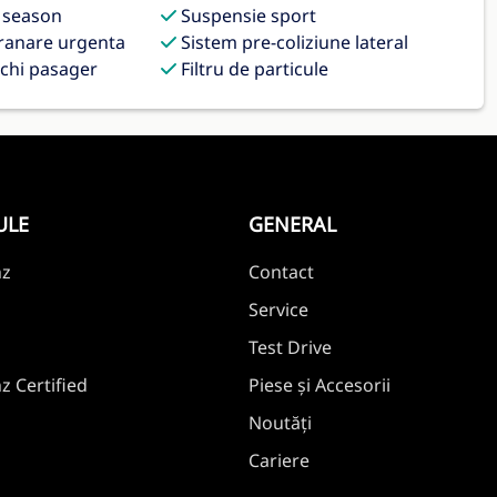
l season
Suspensie sport
franare urgenta
Sistem pre-coliziune lateral
chi pasager
Filtru de particule
ULE
GENERAL
nz
Contact
Service
Test Drive
 Certified
Piese și Accesorii
Noutăți
Cariere