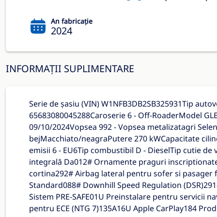
An fabricație
2024
INFORMAȚII SUPLIMENTARE
Serie de șasiu (VIN) W1NFB3DB2SB325931Tip autove
65683080045288Caroserie 6 - Off-RoaderModel GLEA
09/10/2024Vopsea 992 - Vopsea metalizatagri Seleni
bejMacchiato/neagraPutere 270 kWCapacitate cilin
emisii 6 - EU6Tip combustibil D - DieselTip cutie de
integrală Da012# Ornamente praguri inscriptionate
cortina292# Airbag lateral pentru sofer si pasager f
Standard088# Downhill Speed Regulation (DSR)291# 
Sistem PRE-SAFE01U Preinstalare pentru servicii 
pentru ECE (NTG 7)135A16U Apple CarPlay184 Produ