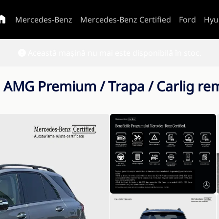
Mercedes-Benz
Mercedes-Benz Certified
Ford
Hyu
Această mașină nu mai este disponibilă în stoc.
 AMG Premium / Trapa / Carlig re