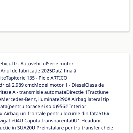
hicul 0 - AutovehiculSerie motor
nul de fabricație 2025Dată finală
teTapițerie 135 - Piele ARTICO
drică 2.989 cmcModel motor 1 - DieselClasa de
 viteze A - transmisie automataDirecție 1Tracțiune
Mercedes-Benz, iluminate290# Airbag lateral tip
ata(pentru torace si sold)956# Interior
Airbag-uri frontale pentru locurile din fata516#
navigatie04U Capota transparenta0U1 Headunit
ctie in SUA20U Preinstalare pentru transfer cheie