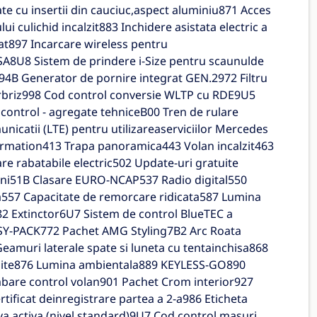
e cu insertii din cauciuc,aspect aluminiu871 Acces
 culichid incalzit883 Inchidere asistata electric a
iat897 Incarcare wireless pentru
SA8U8 Sistem de prindere i-Size pentru scaunulde
94B Generator de pornire integrat GEN.2972 Filtru
 parbriz998 Cod control conversie WLTP cu RDE9U5
control - agregate tehniceB00 Tren de rulare
icatii (LTE) pentru utilizareaserviciilor Mercedes
formation413 Trapa panoramica443 Volan incalzit463
e rabatabile electric502 Update-uri gratuite
 ani51B Clasare EURO-NCAP537 Radio digital550
ata557 Capacitate de remorcare ridicata587 Lumina
 Extinctor6U7 Sistem de control BlueTEC a
ASY-PACK772 Pachet AMG Styling7B2 Arc Roata
amuri laterale spate si luneta cu tentainchisa868
lzite876 Lumina ambientala889 KEYLESS-GO890
bare control volan901 Pachet Crom interior927
ificat deinregistrare partea a 2-a986 Eticheta
iva activa (nivel standard)9U7 Cod control masuri