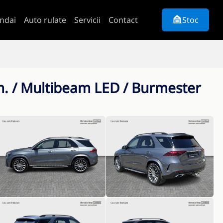
ndai
Auto rulate
Servicii
Contact
Stoc
m. / Multibeam LED / Burmester