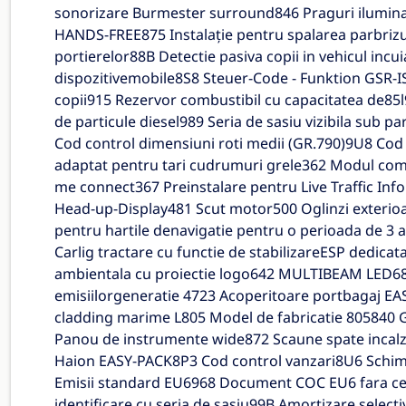
sonorizare Burmester surround846 Praguri iluminat
HANDS-FREE875 Instalaţie pentru spalarea parbrizului
portierelor88B Detectie pasiva copii in vehicul incu
dispozitivemobile8S8 Steuer-Code - Funktion GSR-I
copii915 Rezervor combustibil cu capacitatea de85l
de particule diesel989 Seria de sasiu vizibila sub
Cod control dimensiuni roti medii (GR.790)9U8 Cod 
adaptat pentru tari cudrumuri grele362 Modul comun
me connect367 Preinstalare pentru Live Traffic In
Head-up-Display481 Scut motor500 Oglinzi exterioar
pentru hartile denavigatie pentru o perioada de 3
Carlig tractare cu functie de stabilizareESP dedic
ambientala cu proiectie logo642 MULTIBEAM LED682
emisiilorgeneratie 4723 Acoperitoare portbagaj E
cladding marime L805 Model de fabricatie 805840 Ge
Panou de instrumente wide872 Scaune spate inca
Haion EASY-PACK8P3 Cod control vanzari8U6 Schim
Emisii standard EU6968 Document COC EU6 fara cert
identificare cu seria de sasiu99B Amortizare select