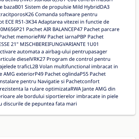
e bazaB01 Sistem de propulsie Mild HybridDA3
ntracitporosK26 Comanda software pentru
t ECE R51-3K34 Adaptarea vitezei in functie de
re 0M656P21 Pachet AIR BALANCEP47 Pachet parcare
achet memoriePAV Pachet iarnaPBP Pachet
SSE 21" MISCHBEREIFUNGVARIANTE 1U01
activare automata a airbag-ului pentrupasager
articule dieselVRK27 Program de control pentru
jelede traficL2B Volan multifunctional imbracat in
e AMG exteriorP49 Pachet oglindaP55 Pachet
stalare pentru Navigatie si Pachetconfort
ezistenta la rulare optimizataRWA Jante AMG din
erioare ale bordului siportierelor imbracate in piele
 discurile de pepuntea fata mari