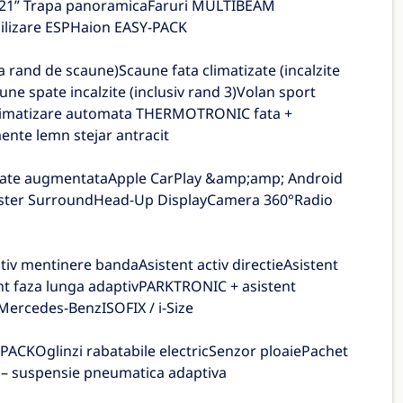
e 21” Trapa panoramicaFaruri MULTIBEAM
ilizare ESPHaion EASY-PACK
ea rand de scaune)Scaune fata climatizate (incalzite
ne spate incalzite (inclusiv rand 3)Volan sport
Climatizare automata THERMOTRONIC fata +
ente lemn stejar antracit
itate augmentataApple CarPlay &amp;amp; Android
ester SurroundHead-Up DisplayCamera 360°Radio
iv mentinere bandaAsistent activ directieAsistent
nt faza lunga adaptivPARKTRONIC + asistent
Mercedes-BenzISOFIX / i-Size
CKOglinzi rabatabile electricSenzor ploaiePachet
 – suspensie pneumatica adaptiva