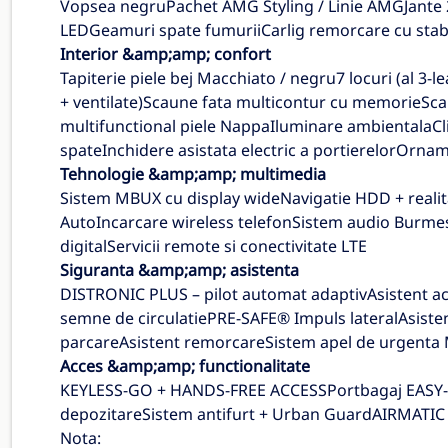
Vopsea negruPachet AMG Styling / Linie AMGJant
LEDGeamuri spate fumuriiCarlig remorcare cu stab
Interior &amp;amp; confort
Tapiterie piele bej Macchiato / negru7 locuri (al 3-l
+ ventilate)Scaune fata multicontur cu memorieScau
multifunctional piele NappaIluminare ambientala
spateInchidere asistata electric a portierelorOrnam
Tehnologie &amp;amp; multimedia
Sistem MBUX cu display wideNavigatie HDD + real
AutoIncarcare wireless telefonSistem audio Burm
digitalServicii remote si conectivitate LTE
Siguranta &amp;amp; asistenta
DISTRONIC PLUS – pilot automat adaptivAsistent act
semne de circulatiePRE-SAFE® Impuls lateralAsiste
parcareAsistent remorcareSistem apel de urgenta 
Acces &amp;amp; functionalitate
KEYLESS-GO + HANDS-FREE ACCESSPortbagaj EASY-PA
depozitareSistem antifurt + Urban GuardAIRMATIC
Nota: