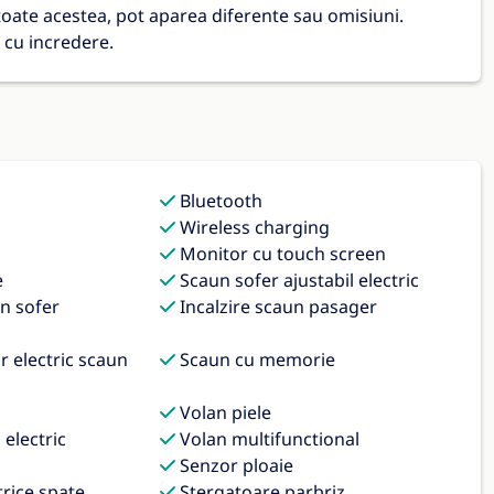
 toate acestea, pot aparea diferente sau omisiuni.
 cu incredere.
Bluetooth
Wireless charging
Monitor cu touch screen
e
Scaun sofer ajustabil electric
n sofer
Incalzire scaun pasager
 electric scaun
Scaun cu memorie
Volan piele
 electric
Volan multifunctional
Senzor ploaie
rice spate
Stergatoare parbriz