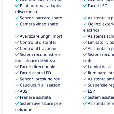
Pilot automat adaptiv
Faruri LED
(disctronic)
Senzori parcare spate
Asistenta la 
Camera video spate
Oglinzi exteri
electrica
Avertizare unghi mort
Asistenta sc
Controlul distantei
Limitator vite
Controlul tractiunii
Asistenta in 
Sistem recunoastere
Sistem recun
indicatoare de viteza
trafic
Faruri directionale
Lumini de zi
Faruri ceata LED
Iluminare int
Senzori presiune roti
Asistenta amb
Cauciucuri all season
Suspensie reg
ABS
ESP
Franare asistata
Sistem asiste
Sistem avertizare pre-
Asistenta tel
coliziune