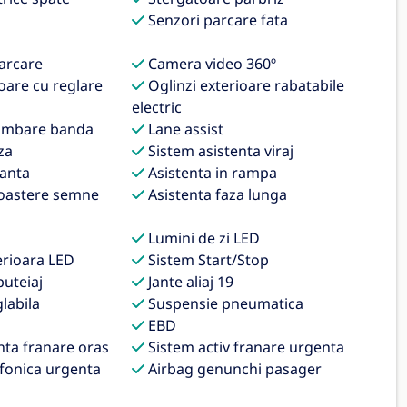
Senzori parcare fata
parcare
Camera video 360º
oare cu reglare
Oglinzi exterioare rabatabile
electric
himbare banda
Lane assist
za
Sistem asistenta viraj
panta
Asistenta in rampa
oastere semne
Asistenta faza lunga
Lumini de zi LED
erioara LED
Sistem Start/Stop
uteiaj
Jante aliaj 19
labila
Suspensie pneumatica
EBD
nta franare oras
Sistem activ franare urgenta
efonica urgenta
Airbag genunchi pasager