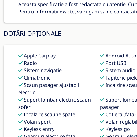
Aceasta specificatie a fost redactata cu atentie. Cu
Pentru informatii exacte, va rugam sa ne contactati
DOTĂRI OPȚIONALE
Apple Carplay
Android Auto
Radio
Port USB
Sistem navigatie
Sistem audio
Climatronic
Tapiterie piel
Scaun pasager ajustabil
Incalzire scau
electric
Suport lombar electric scaun
Suport lombar
sofer
pasager
Incalzire scaune spate
Cotiera (fata)
Volan sport
Volan reglabil
Keyless entry
Keyless go
Geamuri electrice fata
Geamuri elect