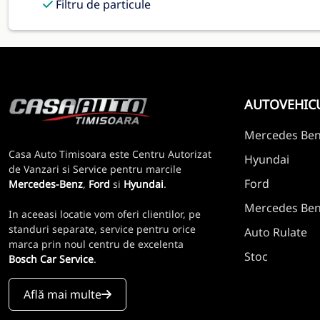
Filtru de particule
AUTOVEHIC
Mercedes Be
Casa Auto Timisoara este Centru Autorizat
Hyundai
de Vanzari si Service pentru marcile
Ford
Mercedes-Benz
,
Ford
si
Hyundai
.
Mercedes Benz
In aceeasi locatie vom oferi clientilor, pe
standuri separate, service pentru orice
Auto Rulate
marca prin noul centru de excelenta
Stoc
Bosch Car Service
.
Află mai multe