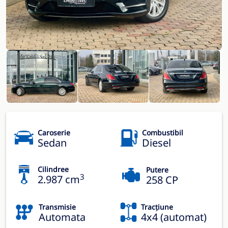
Caroserie
Combustibil
Sedan
Diesel
Cilindree
Putere
3
2.987 cm
258 CP
Transmisie
Tracțiune
Automata
4x4 (automat)