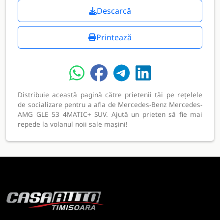
Descarcă
Printează
Distribuie această pagină către prietenii tăi pe rețelele
de socializare pentru a afla de Mercedes-Benz Mercedes-
AMG GLE 53 4MATIC+ SUV. Ajută un prieten să fie mai
repede la volanul noii sale mașini!