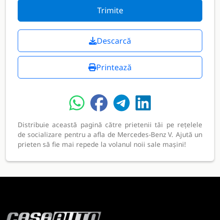
Trimite
Descarcă
Printează
Distribuie această pagină către prietenii tăi pe rețelele
de socializare pentru a afla de Mercedes-Benz V. Ajută un
prieten să fie mai repede la volanul noii sale mașini!