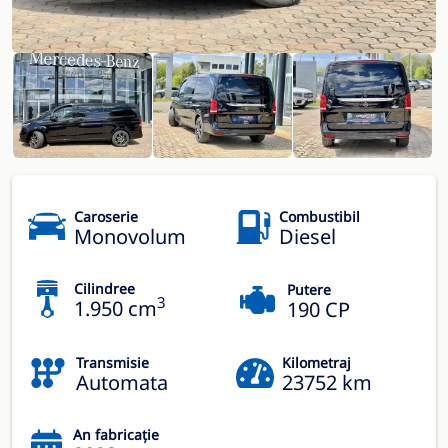
Caroserie
Combustibil
Monovolum
Diesel
Cilindree
Putere
3
1.950 cm
190 CP
Transmisie
Kilometraj
Automata
23752 km
An fabricație