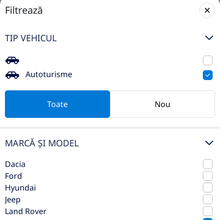
Filtrează
TIP VEHICUL
Mercedes-Benz Mercedes-AMG GT
43
Autoturisme
2026
Automata
Toate
Nou
6 km
Fata
Benzina
421 CP
MARCĂ ȘI MODEL
Preț de listă
165.081€
150.562€
Vezi oferta
Dacia
TVA inclus deductibil
Ford
Hyundai
Jeep
Land Rover