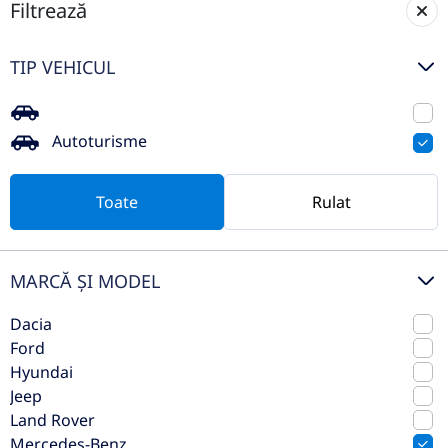
Filtrează
Mercedes-Benz AMG GT 4-door
TIP VEHICUL
Coupe
2022
Automata
Autoturisme
35.334 km
4x4 (automat)
Benzina
436 CP
Toate
Rulat
Preț de listă
87.553€
Vezi oferta
MARCĂ ȘI MODEL
TVA inclus deductibil
Dacia
Ford
Hyundai
Jeep
Land Rover
Mercedes-Benz