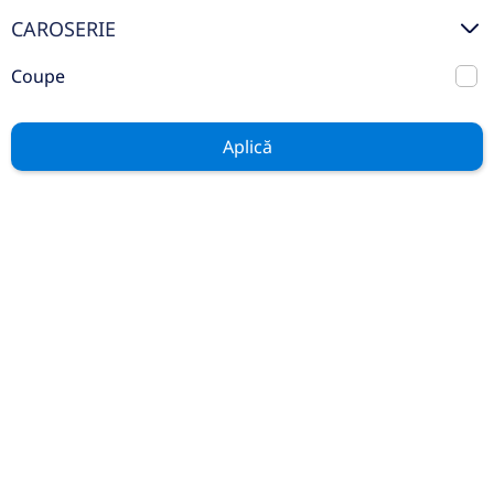
Mercedes Benz Certified
CAROSERIE
Auto Rulate
Coupe
Stoc
Aplică
GENERAL
Contact
Service
Test Drive
Piese și Accesorii
Noutăți
Cariere
LEGAL
Politica Cookies